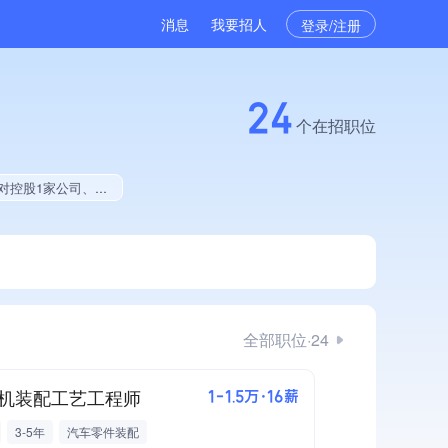
消息
我要招人
登录/注册
24
个在招职位
大学生就业贡献、拥有绿色资质、拥有工艺创新能力、拥有著作权、软件研发量位于同行前5%
全部职位·24
机装配工艺工程师
1-1.5万·16薪
3-5年
汽车零件装配