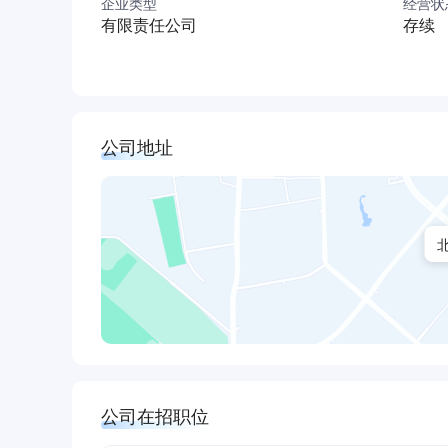
企业类型
经营状
ISF/QSF系列直列四缸高压直喷式柴油发动机是
有限责任公司
存续
力。ISF/QSF发动机具有结构紧凑、重量轻、噪音
欧VI排放以及全球非道路第四阶段最高标准。适用
小型工程机械和小型发电机组等非公路设备。
The ISF/QSF, with a power range from 46 to 210h
公司地址
for light commercial applications such as trucks,
equipment and industrial applications. These two 
highway emission standards worldwide, including E
ISG系列直列六缸超高压直喷式发动机是康明斯全新
米，采用康明斯XPI 超高压燃油喷射技术，ISG 
IV）和欧V（国V）排放，欧VI排放以及全球非
用车以及公交车辆和大客车等提供理想动力解决
The ISG is a new global heavy-duty engine platf
公司在招职位
offering. The ISG, with a power range from 310 t