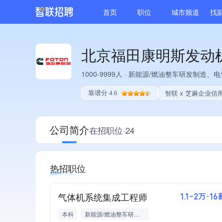
首页
职位
城市频道
找
北京福田康明斯发动
1000-9999人
·
新能源/燃油整车研发制造、电
智联 x 芝麻企业信
靠谱分 4.6
公司简介
在招职位·24
热招职位
气体机系统集成工程师
1.1-2万·16
本科
新能源/燃油整车研发制造