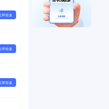
ts and
The ISG
立即投递
d coaches,
缸体和缸盖
康明斯运营系
立即投递
in terms of
 and final
erating
ISO14000
立即投递
e production