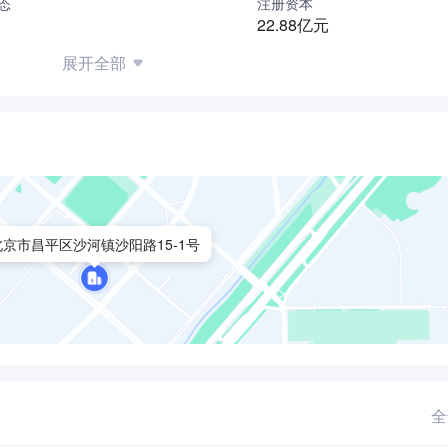
态
注册资本
康明斯投入巨资研发面向未来的全电控轻型柴油机，功率范围覆盖46 
22.88亿元
低和低排放等特点，能够满足欧III（国III）、欧IV（国IV）、欧
展开全部
于轻（中）卡、VAN、轻客、皮卡、MPV多功能车、SUV等轻
p, have been developed with high performance and low weight, 
 vans, pick-up trucks, MPVs and SUVs, as well as small construc
types of clean diesel engines will meet stringent on-highway an
uro III, Euro IV, Euro V and Euro VI as well as Tier 4f.
北京市昌平区沙河镇沙阳路15-1号
推出的重型发动机平台，功率范围覆盖310 – 490马力，峰值扭
系列特别为满足全球多样的排放标准而设计，可满足欧III（国III）
道路第四阶段最高标准正在开发中。ISG专注于为牵引车、自卸车
方案。
orm that Cummins has developed to complement its existing glo
全
o 490 hp and a peak torque of 2300N.m, incorporates Cummins’ i