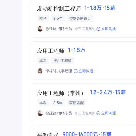
leading Xtra-High Pressure Injection (XPI) fuel 
发动机控制工程师
1-1.8万·15薪
emissions standards, including Euro III, Euro IV
本科
3-5年
控制策略设计
offers ideal power solution for heavy-duty tractor
徐延锶·招聘专员
今日回复9次
立即沟通
etc.
福田康明斯ISF和ISG工厂拥有按照世界领先
应用工程师
1-1.5万
机加线、装配线、试验线、喷漆线和辅装线。设
本科
应用工程师
统（COS）。福田康明斯已通过TS16949、ISO14
李梓轩·人事经理
立即沟通
Both ISF and ISG plants of BFCEC have installed 
manufacturing technology and quality control stan
upfit. The systems are highly automated with ext
应用工程师（常州）
1.2-2.4万·15薪
System (COS) has been introduced for plant ope
本科
3-5年
应用匹配
and OHSAS18001.
徐延锶·招聘专员
今日回复9次
立即沟通
福田康明斯于2008年3月26日正式成立，2009年
Officially founded on Mar 26, 2008, BFCEC has 
采购专员
9000-16000元·15薪