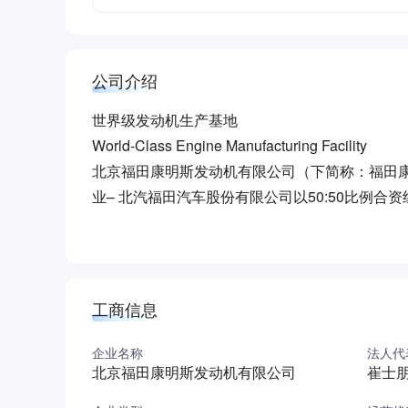
公司介绍
世界级发动机生产基地
World-Class Engine Manufacturing Facility
北京福田康明斯发动机有限公司（下简称：福田康
业– 北汽福田汽车股份有限公司以50:50比例
年产能可达五十二万台，产品包括康明斯ISF/QSF（公
升、11.8升重型柴油发动机。福田康明斯是全
Beijing Foton Cummins Engine Co., Ltd (BFCEC) 
manufacturer in China, and Cummins – a global p
工商信息
engines. The total investment is over RMB 4.9 Bi
world-class production bases of diesel engines 
企业名称
法人代
北京福田康明斯发动机有限公司
崔士
series in 4.5L displacements and ISG series in 