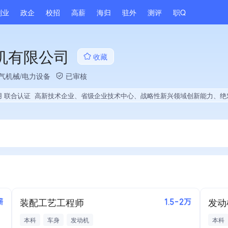
副业
政企
校招
高薪
海归
驻外
测评
职Q
机有限公司
收藏
气机械/电力设备
已审核
用 联合认证
高新技术企业、省级企业技术中心、战略性新兴领域创新能力、绝对控股1家公司、薪资水平全省同行前50%、旗下品牌同行前20%、海关高级认证、A级纳税人、多产业布局、拥有节能环保技术、拥有自主品牌、拥有高价值专利、专利授权量同领域前50、技术布局行业领先、拥有绿色低碳技术、经营年限全国同行前20%、残疾人就业贡献、权威管理体系认证、
装配工艺工程师
发动
薪
1.5-2万
本科
车身
发动机
本科