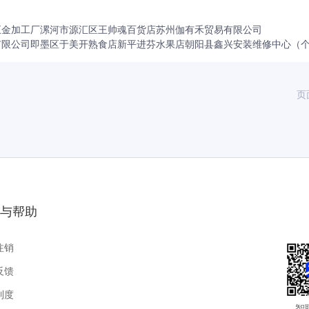
五金加工厂
漯河市源汇区王帅魂百货店
苏州伽有禾贸易有限公司
有限公司
即墨区于美开熟食店
新平进芬水果店
朝阳县鑫兴安装维修中心（
页
与帮助
注销
反馈
制度
智