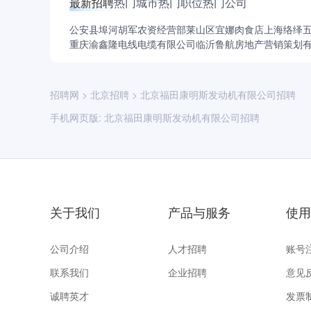
最新招聘
热门城市
热门职位
热门公司
公安县埠河胡军农资经营部
莱山区宜娜肉食店
上海络绎
重庆渝鑫隆电线电缆有限公司
临沂鲁航房地产营销策划
招聘网
>
北京招聘
>
北京福田康明斯发动机有限公司招聘
手机网页版:
北京福田康明斯发动机有限公司招聘
关于我们
产品与服务
使用
公司介绍
人才招聘
账号
联系我们
企业招聘
意见
诚聘英才
发票