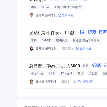
in 2Q 2014.
本科
3-5年
新能源/燃油车零部件
徐梓豪·招聘专员
立即沟通
发动机零部件设计工程师
1.4-1.9万·15薪
本科
5-10年
结构设计
新能源/燃油车零部件
徐延锶·招聘专员
今日回复9次
立即沟通
急聘普工/操作工-月入6000
4000-
中专/中技
1-3年
厂内食堂
月结
组装工
有
魏艳青·人事经理
今日回复14次
立即沟通