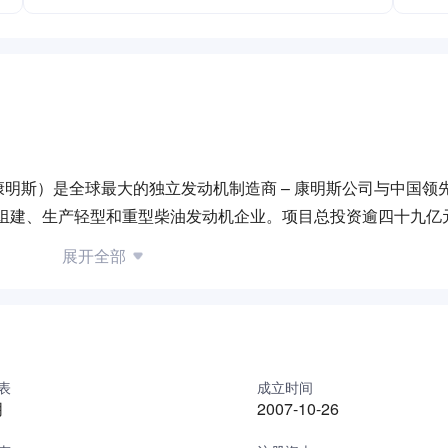
明斯）是全球最大的独立发动机制造商 – 康明斯公司与中国领
合资组建、生产轻型和重型柴油发动机企业。项目总投资逾四十九亿
路/非公路）系列2.8升和3.8升、ISF系列4.5升轻型以及ISG系
展开全部
球最先进的柴油发动机生产基地之一。
is a 50:50 Joint Venture between Foton – the leading commerci
ower leader, established to produce light-duty and heavy-duty 
llion with annual design capacity of 520,000 units. BFCEC is a
producing Cummins ISF/QSF series (on/off-highway) in 2.8L and
表
成立时间
朋
2007-10-26
10.5L and 11.8L displacements.