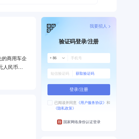
我要招人 >
验证码登录/注册
先的商用车企
+ 86
元人民币，
获取验证码
列10.5
登录/注册
al vehicle
diesel
已阅读并同意
《用户服务协议》
和
《隐私政策》
mong the
 3.8L, ISF
国家网络身份认证登录