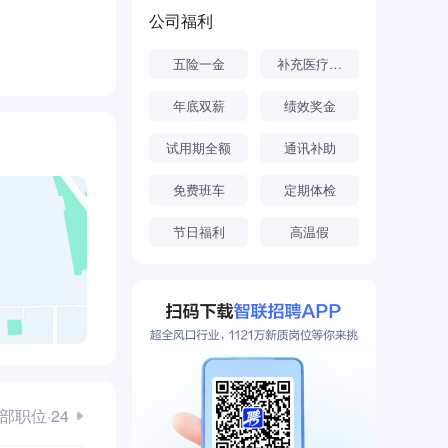
- 210马
公司福利
V（国V）和
五险一金
补充医疗保险
型车辆以及
年底双薪
绩效奖金
specifically
试用期全额
通讯补助
tion
d off-
免费班车
定期体检
节日福利
高温假
矩2300牛
、欧IV（国
、平板车、专
bal product
部职位·24
ndustrial