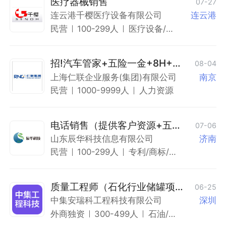
医疗器械销售
07-27
连云港千樱医疗设备有限公司
连云港
民营
100-299人
医疗设备/器
械/耗材
招!汽车管家+五险一金+8H+月
08-04
入过万+有人带
上海仁联企业服务(集团)有限公司
南京
民营
1000-9999人
人力资源
电话销售（提供客户资源+五险
07-06
一金
山东辰华科技信息有限公司
济南
民营
100-299人
专利/商标/知
识产权
质量工程师（石化行业储罐项目
06-25
经验）
中集安瑞科工程科技有限公司
深圳
外商独资
300-499人
石油/石
化