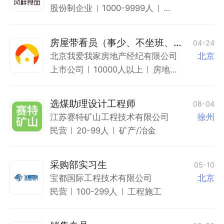
股份制企业
1000-9999人
食
品/
饮
品/
房屋带看员（事少、不坐班、时
烟
04-24
酒
间自由）
北京我爱我家房地产经纪有限公司
北京
制
造
上市公司
10000人以上
房地
产中
介/租
赁
选煤助理设计工程师
08-04
江苏赛特矿山工程技术有限公司
徐州
民营
20-99人
矿产/冶金
采购部实习生
05-10
宝都国际工程技术有限公司
北京
民营
100-299人
工程施工