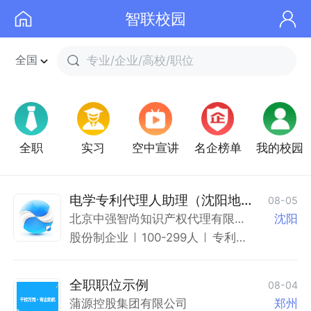
智联校园
全国
专业/企业/高校/职位
全职
实习
空中宣讲
名企榜单
我的校园
电学专利代理人助理（沈阳地
08-05
区）
北京中强智尚知识产权代理有限公
沈阳
司
股份制企业
100-299人
专利/
商标/
知识
产权
全职职位示例
08-04
蒲源控股集团有限公司
郑州