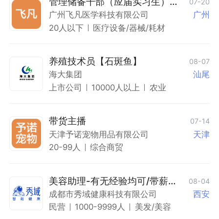
管理储备干部（应届实习生）招
07-20
聘
广州飞凡医学科技有限公司
广州
20人以下
医疗设备/器械/耗材
养殖技术员【石斑鱼】
08-07
海大集团
汕尾
上市公司
10000人以上
农业
带货主播
07-14
天津予诺宠物用品有限公司
天津
20-99人
综合商贸
美容助理-有无经验均可/带薪培
08-04
训（电视塔）
成都市秀域健康科技有限公司
西安
民营
1000-9999人
美发/美容