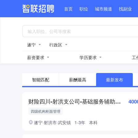
首页
职位
城市频道
找副业
遂宁
行政区
薪资要求
学历要求
工
智能匹配
薪酬最高
最新发布
财险四川-射洪支公司-基础服务辅助岗(J52617)
400
四级机构柜面管理
遂宁·射洪市·武安镇
1-3年
本科