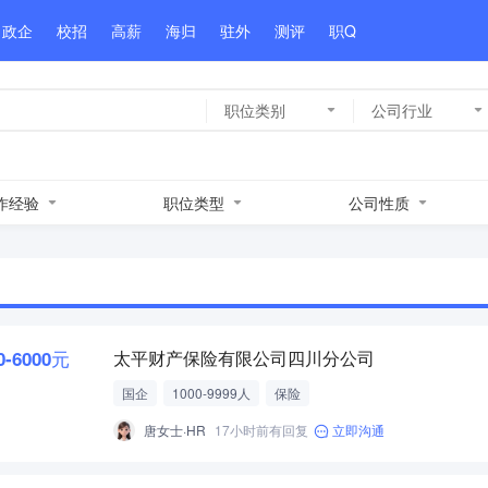
政企
校招
高薪
海归
驻外
测评
职Q
职位类别
公司行业
作经验
职位类型
公司性质
0-6000元
太平财产保险有限公司四川分公司
国企
1000-9999人
保险
唐女士·HR
17小时前有回复
立即沟通