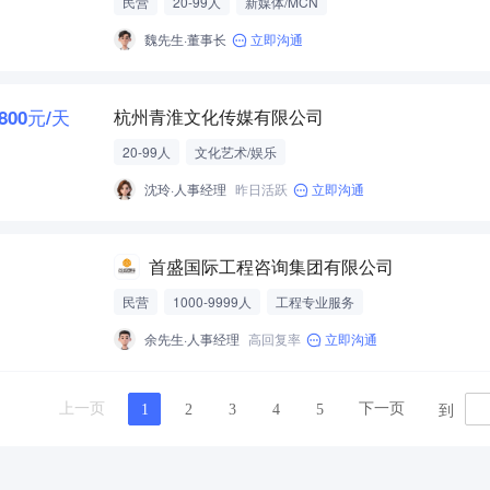
民营
20-99人
新媒体/MCN
魏先生·董事长
立即沟通
-800元/天
杭州青淮文化传媒有限公司
20-99人
文化艺术/娱乐
沈玲·人事经理
昨日活跃
立即沟通
首盛国际工程咨询集团有限公司
民营
1000-9999人
工程专业服务
余先生·人事经理
高回复率
立即沟通
到
上一页
下一页
1
2
3
4
5