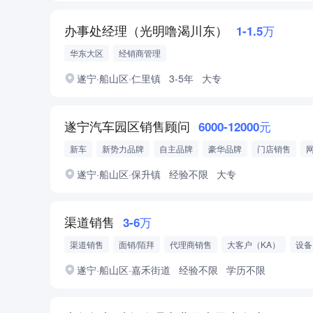
办事处经理（光明噜渴川东）
1-1.5万
华东大区
经销商管理
遂宁·船山区·仁里镇
3-5年
大专
遂宁汽车园区销售顾问
6000-12000元
新车
新势力品牌
自主品牌
豪华品牌
门店销售
直播销售
遂宁·船山区·保升镇
经验不限
大专
渠道销售
3-6万
渠道销售
面销/陌拜
代理商销售
大客户（KA）
设备
遂宁·船山区·嘉禾街道
经验不限
学历不限