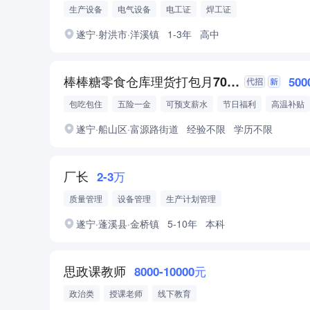
生产设备
电气设备
电工证
焊工证
遂宁·射洪市·洋溪镇
1-3年
高中
棒棒糖零食仓库理货打包月7000/无需经验/包吃住
500
包吃包住
五险一金
可预支薪水
节日福利
高温补贴
遂宁·船山区·富源路街道
经验不限
学历不限
厂长
2-3万
质量管理
设备管理
生产计划管理
遂宁·蓬溪县·金桥镇
5-10年
本科
思政课教师
8000-10000元
政治类
授课老师
线下教育