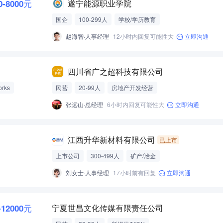
0-8000元
遂宁能源职业学院
国企
100-299人
学校/学历教育
赵海智·人事经理
12小时内回复可能性大
立即沟通
四川省广之超科技有限公司
orks
民营
20-99人
房地产开发经营
张远山·总经理
6小时内回复可能性大
立即沟通
江西升华新材料有限公司
已上市
上市公司
300-499人
矿产/冶金
刘女士·人事经理
17小时前有回复
立即沟通
-12000元
宁夏世昌文化传媒有限责任公司