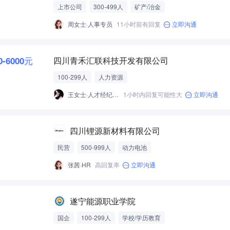
上市公司
300-499人
矿产/冶金
周女士·人事专员
11小时前有回复
立即沟通
0-6000元
四川青禾汇联科技开发有限公司
100-299人
人力资源
王女士·人才经纪人-经营性招聘服务
1小时内回复可能性大
立即沟通
四川锂源新材料有限公司
民营
500-999人
动力电池
张茜·HR
高回复率
立即沟通
遂宁能源职业学院
国企
100-299人
学校/学历教育