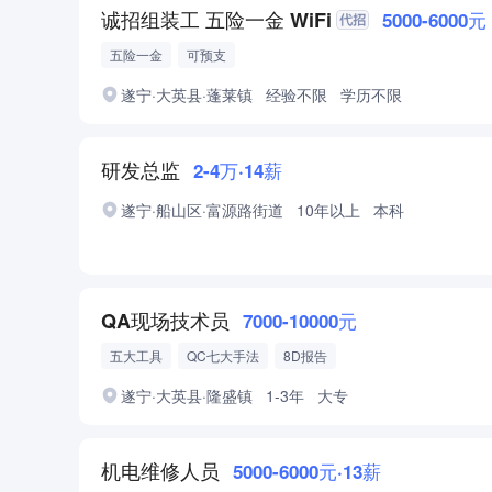
诚招组装工 五险一金 WiFi
5000-6000元
五险一金
可预支
遂宁·大英县·蓬莱镇
经验不限
学历不限
研发总监
2-4万·14薪
遂宁·船山区·富源路街道
10年以上
本科
QA现场技术员
7000-10000元
五大工具
QC七大手法
8D报告
遂宁·大英县·隆盛镇
1-3年
大专
机电维修人员
5000-6000元·13薪