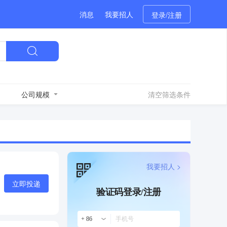
消息
我要招人
登录/注册
公司规模
清空筛选条件
我要招人 >
立即投递
验证码登录/注册
+ 86