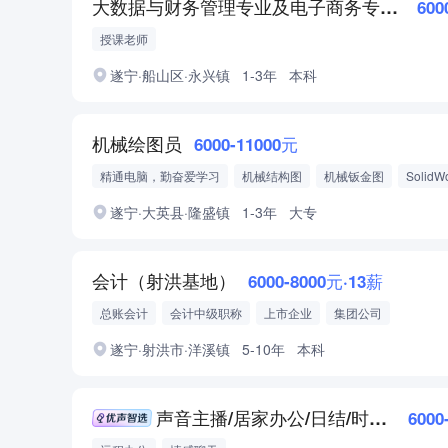
大数据与财务管理专业及电子商务专业教师
600
授课老师
遂宁·船山区·永兴镇
1-3年
本科
机械绘图员
6000-11000元
精通电脑，勤奋爱学习
机械结构图
机械钣金图
SolidW
AutoCAD
Pro/E
遂宁·大英县·隆盛镇
1-3年
大专
会计（射洪基地）
6000-8000元·13薪
总账会计
会计中级职称
上市企业
集团公司
遂宁·射洪市·洋溪镇
5-10年
本科
声音主播/居家办公/日结/时间灵活/0经验要求
6000