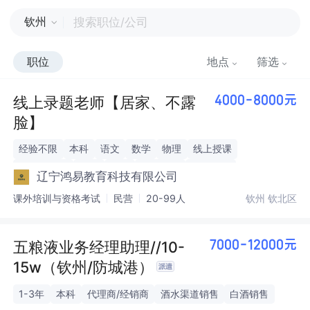
钦州
职位
地点
筛选
线上录题老师【居家、不露
4000-8000元
脸】
经验不限
本科
语文
数学
物理
线上授课
理工类专业
日结
线上
视频录制
弹性工作
辽宁鸿易教育科技有限公司
课外培训与资格考试
民营
20-99人
钦州 钦北区
五粮液业务经理助理//10-
7000-12000元
15w（钦州/防城港）
1-3年
本科
代理商/经销商
酒水渠道销售
白酒销售