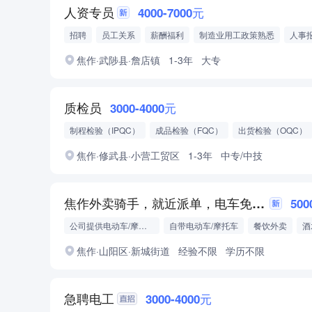
人资专员
4000-7000元
招聘
员工关系
薪酬福利
制造业用工政策熟悉
人事
劳动法律法规了解
焦作·武陟县·詹店镇
1-3年
大专
质检员
3000-4000元
制程检验（IPQC）
成品检验（FQC）
出货检验（OQC）
焦作·修武县·小营工贸区
1-3年
中专/中技
焦作外卖骑手，就近派单，电车免押，当日上岗
500
公司提供电动车/摩托车
自带电动车/摩托车
餐饮外卖
酒
生鲜蔬果
会骑电动车
无犯罪记录
焦作·山阳区·新城街道
经验不限
学历不限
急聘电工
3000-4000元