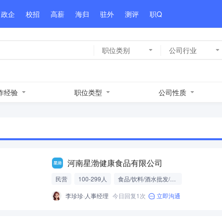
政企
校招
高薪
海归
驻外
测评
职Q
职位类别
公司行业
作经验
职位类型
公司性质
河南星渤健康食品有限公司
民营
100-299人
食品/饮料/酒水批发/零售/贸易
李珍珍·人事经理
今日回复1次
立即沟通