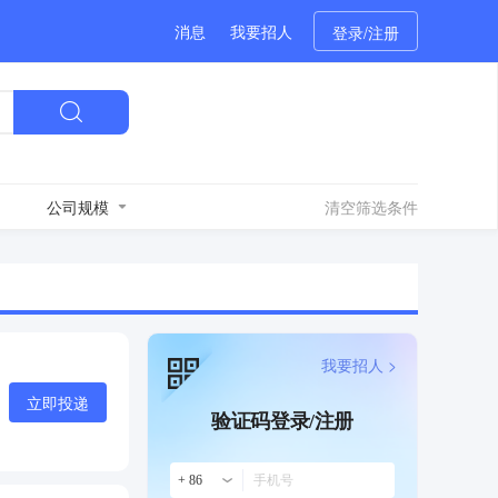
消息
我要招人
登录/注册
公司规模
清空筛选条件
我要招人 >
立即投递
验证码登录/注册
+ 86