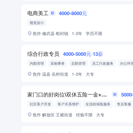
电商美工
4000-8000元
视觉设计
焦作·修武县·郇封镇
1-3年
学历不限
综合行政专员
4000-5000元·13薪
内勤管理
采购事务
后勤管理
员工行政服务
办公环
焦作·温县·岳村街道
1-3年
大专
家门口的好岗位\双休五险一金+底薪保障
5000
社区客户开发
客户关系维护
全流程保险服务
售后客服
全白班
焦作·解放区·王褚街道
经验不限
大专