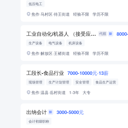
低压电工
焦作·马村区·待王街道
经验不限
学历不限
工业自动化/机器人 （接受应届生）保底7500包吃住+出差
8000
生产设备
电气设备
机床设备
焦作·解放区·王褚街道
经验不限
学历不限
工段长-食品行业
7000-10000元·13薪
现场管理
生产计划管理
安全管理
食品生产运营
精益生产管理
团队技能培训
焦作·温县·岳村街道
1-3年
大专
出纳会计
3000-5000元
会计初级职称