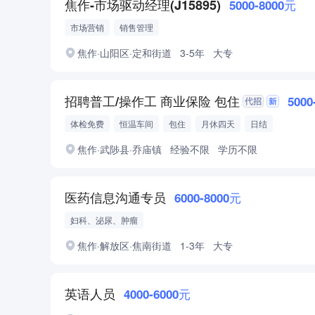
焦作-市场驱动经理(J15895)
5000-8000元
市场营销
销售管理
焦作·山阳区·定和街道
3-5年
大专
招聘普工/操作工 商业保险 包住
5000
体检免费
恒温车间
包住
月休四天
日结
焦作·武陟县·乔庙镇
经验不限
学历不限
医药信息沟通专员
6000-8000元
妇科、泌尿、肿瘤
焦作·解放区·焦南街道
1-3年
大专
英语人员
4000-6000元