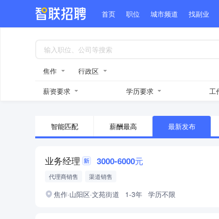
首页
职位
城市频道
找副业
焦作
行政区
薪资要求
学历要求
工
智能匹配
薪酬最高
最新发布
业务经理
3000-6000元
代理商销售
渠道销售
焦作·山阳区·文苑街道
1-3年
学历不限