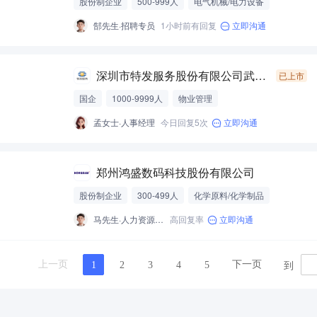
股份制企业
500-999人
电气机械/电力设备
郜先生·招聘专员
1小时前有回复
立即沟通
深圳市特发服务股份有限公司武汉分公司
已上市
国企
1000-9999人
物业管理
孟女士·人事经理
今日回复5次
立即沟通
郑州鸿盛数码科技股份有限公司
股份制企业
300-499人
化学原料/化学制品
马先生·人力资源经理
高回复率
立即沟通
到
上一页
下一页
1
2
3
4
5