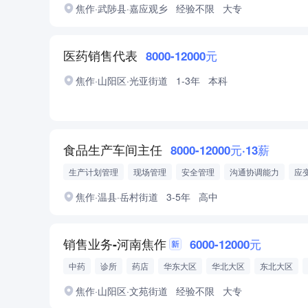
焦作·武陟县·嘉应观乡
经验不限
大专
医药销售代表
8000-12000元
焦作·山阳区·光亚街道
1-3年
本科
食品生产车间主任
8000-12000元·13薪
生产计划管理
现场管理
安全管理
沟通协调能力
应
焦作·温县·岳村街道
3-5年
高中
销售业务-河南焦作
6000-12000元
中药
诊所
药店
华东大区
华北大区
东北大区
门店销售
电话销售
焦作·山阳区·文苑街道
经验不限
大专