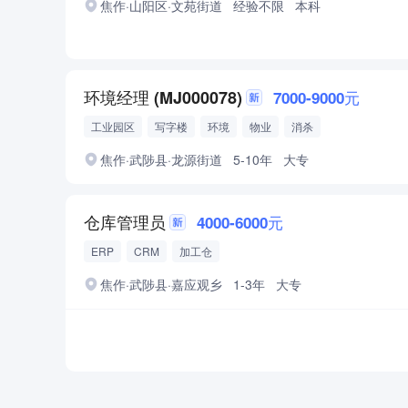
焦作·山阳区·文苑街道
经验不限
本科
环境经理 (MJ000078)
7000-9000元
工业园区
写字楼
环境
物业
消杀
焦作·武陟县·龙源街道
5-10年
大专
仓库管理员
4000-6000元
ERP
CRM
加工仓
焦作·武陟县·嘉应观乡
1-3年
大专