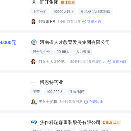
旺旺集团
最佳雇主
上市公司
10000人以上
食品/饮品/烟酒制造
郭银娟·HR
1小时前有回复
立即沟通
-6000元
河南省人才教育发展集团有限公司
股份制企业
20-99人
人力资源
何女士·人才经纪人-经营性招聘服务
30分钟内回复可能性大
立即沟通
博恩特药业
民营
100-299人
生物/制药
王女士·招聘
3小时前有回复
立即沟通
焦作科瑞森重装股份有限公司
D轮及以上