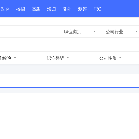
政企
校招
高薪
海归
驻外
测评
职Q
职位类别
公司行业
作经验
职位类型
公司性质