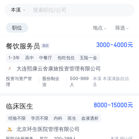
本溪
职位
地点
筛选
餐饮服务员
3000-4000元
1-3年
高中
中餐厅
包吃包住
五险一金
大连熙康云舍康旅投资管理有限公司
投资与资产管
股份制企
500-999
本溪 本溪满族自治
理
业
人
县
临床医生
8000-15000元
经验不限
学历不限
内科
医生
血液透析
北京环生医院管理有限公司
医院/诊所服务
其它
100-299人
本溪 明山区