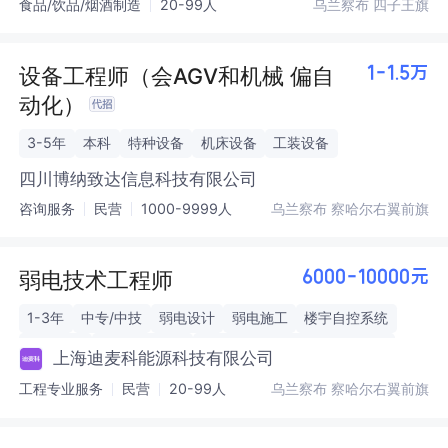
食品/饮品/烟酒制造
20-99人
乌兰察布 四子王旗
设备工程师（会AGV和机械 偏自
1-1.5万
动化）
3-5年
本科
特种设备
机床设备
工装设备
四川博纳致达信息科技有限公司
咨询服务
民营
1000-9999人
乌兰察布 察哈尔右翼前旗
弱电技术工程师
6000-10000元
1-3年
中专/中技
弱电设计
弱电施工
楼宇自控系统
网络系统
安全防范系统
特种作业操作证 （电工作业）
上海迪麦科能源科技有限公司
特种作业操作证（高处作业）
初级弱电工程师
工程专业服务
民营
20-99人
乌兰察布 察哈尔右翼前旗
中级弱电工程师
高级弱电工程师
二级建造师