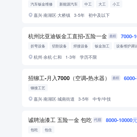
汽车钣金维修
新能源汽车
中工
大工
小工
汽车维修工职业资格证
修理厂
嘉兴·南湖区·大桥镇
3-5年
初中及以下
杭州比亚迪钣金工直招-五险一金
7000-
折弯设备
切割设备
焊接设备
钣金加工
设备维护调
机械图纸识图
杭州·余杭·仁和
1-3年
学历不限
招铆工-月入7000（空调-热水器）
6000
铆接工艺
嘉兴·南湖区·城南街道
3-5年
中专/中技
诚聘油漆工 五险一金 包吃
8000-10000
包吃
包住