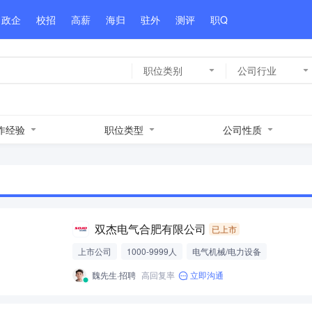
政企
校招
高薪
海归
驻外
测评
职Q
职位类别
公司行业
作经验
职位类型
公司性质
双杰电气合肥有限公司
已上市
上市公司
1000-9999人
电气机械/电力设备
魏先生·招聘
高回复率
立即沟通