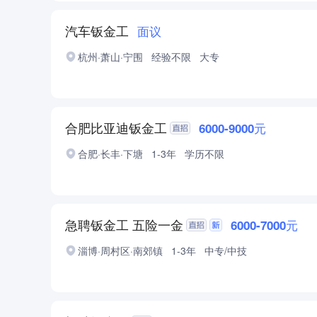
汽车钣金工
面议
杭州·萧山·宁围
经验不限
大专
合肥比亚迪钣金工
6000-9000元
合肥·长丰·下塘
1-3年
学历不限
急聘钣金工 五险一金
6000-7000元
淄博·周村区·南郊镇
1-3年
中专/中技