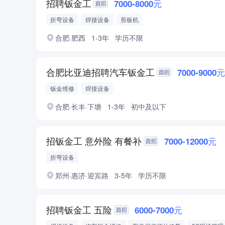
招聘钣金工
7000-8000元
折弯设备
焊接设备
剪板机
合肥·肥西
1-3年
学历不限
合肥比亚迪招聘汽车钣金工
7000-9000
钣金维修
焊接设备
合肥·长丰·下塘
1-3年
初中及以下
招钣金工 意外险 有餐补
7000-12000元
折弯设备
郑州·惠济·迎宾路
3-5年
学历不限
招聘钣金工 五险
6000-7000元