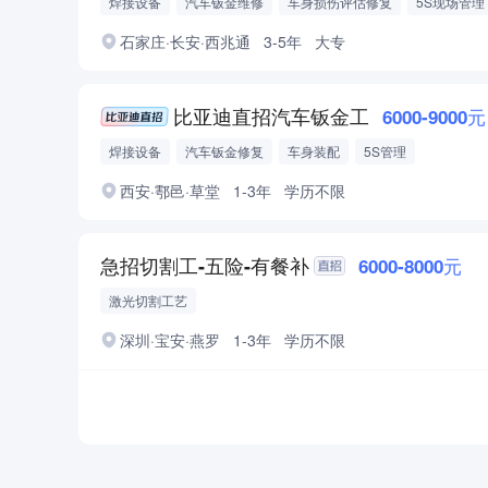
焊接设备
汽车钣金维修
车身损伤评估修复
5S现场管理
石家庄·长安·西兆通
3-5年
大专
比亚迪直招汽车钣金工
6000-9000元
焊接设备
汽车钣金修复
车身装配
5S管理
西安·鄠邑·草堂
1-3年
学历不限
急招切割工-五险-有餐补
6000-8000元
激光切割工艺
深圳·宝安·燕罗
1-3年
学历不限