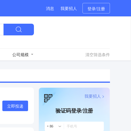
消息
我要招人
登录/注册
公司规模
清空筛选条件
我要招人 >
立即投递
验证码登录/注册
+ 86