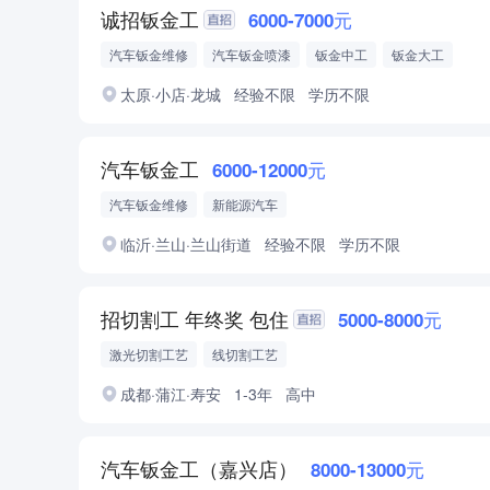
诚招钣金工
6000-7000元
汽车钣金维修
汽车钣金喷漆
钣金中工
钣金大工
太原·小店·龙城
经验不限
学历不限
汽车钣金工
6000-12000元
汽车钣金维修
新能源汽车
临沂·兰山·兰山街道
经验不限
学历不限
招切割工 年终奖 包住
5000-8000元
激光切割工艺
线切割工艺
成都·蒲江·寿安
1-3年
高中
汽车钣金工（嘉兴店）
8000-13000元