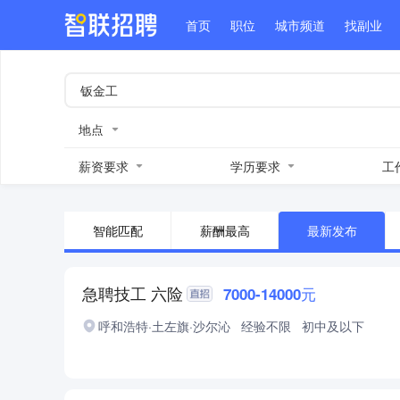
首页
职位
城市频道
找副业
地点
薪资要求
学历要求
工
智能匹配
薪酬最高
最新发布
急聘技工 六险
7000-14000元
呼和浩特·土左旗·沙尔沁
经验不限
初中及以下