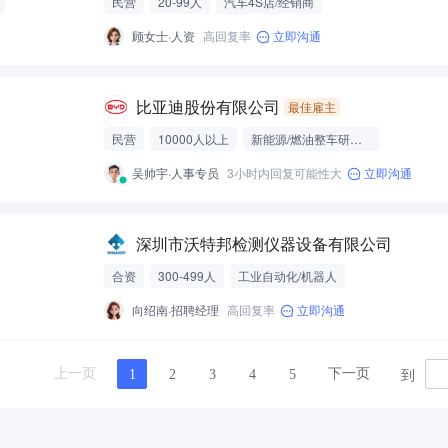
民营
20-99人
汽车4S店/经销商
顾女士·人资
高回复率
立即沟通
比亚迪股份有限公司
最佳雇主
民营
10000人以上
新能源/燃油整车研发制造
吴帅宇·人事专员
3小时内回复可能性大
立即沟通
深圳市沃特邦检测仪器设备有限公司
合资
300-499人
工业自动化/机器人
向绍南·招聘经理
高回复率
立即沟通
到
上一页
下一页
1
2
3
4
5