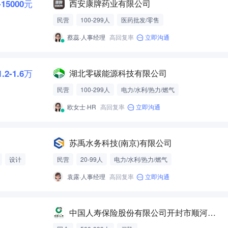
-15000元
西安康牌药业有限公司
民营
100-299人
医药批发/零售
蔡蕊·人事经理
高回复率
立即沟通
1.2-1.6万
湖北零碳能源科技有限公司
民营
100-299人
电力/水利/热力/燃气
欧女士·HR
高回复率
立即沟通
苏禹水务科技(南京)有限公司
设计
民营
20-99人
电力/水利/热力/燃气
袁露·人事经理
高回复率
立即沟通
中国人寿保险股份有限公司开封市顺河支公司(客户服务部)