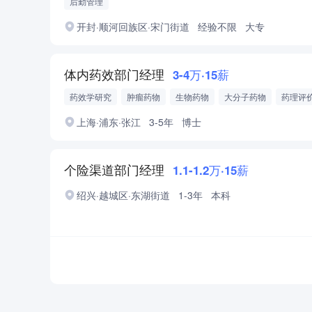
后勤管理
开封·顺河回族区·宋门街道
经验不限
大专
体内药效部门经理
3-4万·15薪
药效学研究
肿瘤药物
生物药物
大分子药物
药理评
动物疾病模型
自身免疫性药物
上海·浦东·张江
3-5年
博士
个险渠道部门经理
1.1-1.2万·15薪
绍兴·越城区·东湖街道
1-3年
本科