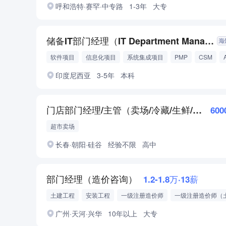
呼和浩特·赛罕·中专路
1-3年
大专
储备IT部门经理（IT Department Manager）
软件项目
信息化项目
系统集成项目
PMP
CSM
印度尼西亚
3-5年
本科
门店部门经理/主管（卖场/冷藏/生鲜/前台/肉品）
600
超市卖场
长春·朝阳·硅谷
经验不限
高中
部门经理（造价咨询）
1.2-1.8万·13薪
土建工程
安装工程
一级注册造价师
高级工程师
广州·天河·兴华
10年以上
大专