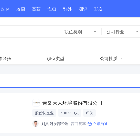
政企
校招
高薪
海归
驻外
测评
职Q
职位类别
公司行业
作经验
职位类型
公司性质
青岛天人环境股份有限公司
股份制企业
100-299人
环保
刘昊·研发部经理
高回复率
立即沟通