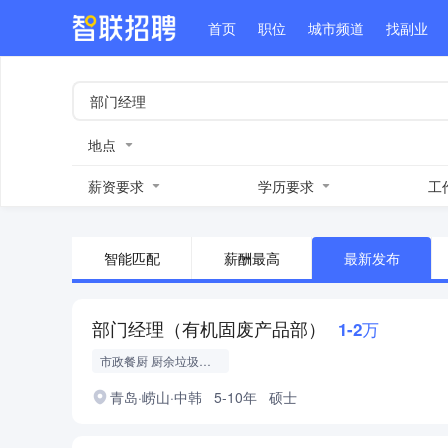
首页
职位
城市频道
找副业
地点
薪资要求
学历要求
工
智能匹配
薪酬最高
最新发布
部门经理（有机固废产品部）
1-2万
市政餐厨 厨余垃圾处置
青岛·崂山·中韩
5-10年
硕士