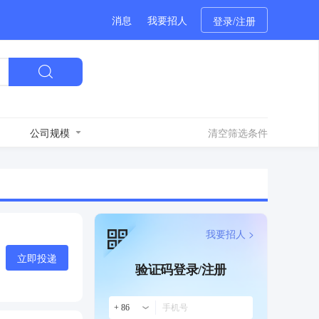
消息
我要招人
登录/注册
公司规模
清空筛选条件
我要招人 >
立即投递
验证码登录/注册
+ 86