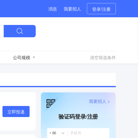
消息
我要招人
登录/注册
公司规模
清空筛选条件
我要招人 >
立即投递
验证码登录/注册
+ 86