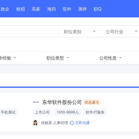
政企
校招
高薪
海归
驻外
测评
职Q
职位类别
公司行业
作经验
职位类型
公司性质
东华软件股份公司
优选雇主
手机测试
上市公司
1000-9999人
软件/IT服务
张丽星·人事经理
立即沟通