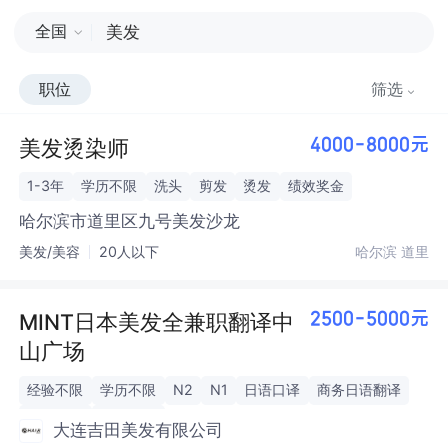
全国
职位
筛选
美发烫染师
4000-8000元
1-3年
学历不限
洗头
剪发
烫发
绩效奖金
哈尔滨市道里区九号美发沙龙
美发/美容
20人以下
哈尔滨 道里
MINT日本美发全兼职翻译中
2500-5000元
山广场
经验不限
学历不限
N2
N1
日语口译
商务日语翻译
喜欢接客
性格开朗
大连吉田美发有限公司