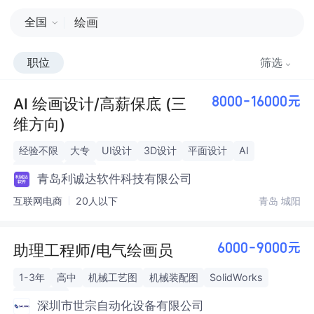
全国
职位
筛选
AI 绘画设计/高薪保底 (三
8000-16000元
维方向)
经验不限
大专
UI设计
3D设计
平面设计
AI
3D MAX
C4D
青岛利诚达软件科技有限公司
互联网电商
20人以下
青岛 城阳
助理工程师/电气绘画员
6000-9000元
1-3年
高中
机械工艺图
机械装配图
SolidWorks
AutoCAD
深圳市世宗自动化设备有限公司