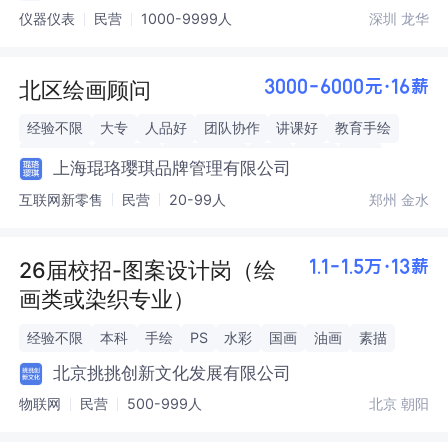
仪器仪表
民营
1000-9999人
深圳 龙华
北区绘画顾问
3000-6000元·16薪
经验不限
大专
人品好
团队协作
讲课好
教育手绘
儿童手绘
Q版手绘
二次元手绘
素描
油画
国画
上海琨珞璎琪品牌管理有限公司
互联网新零售
民营
20-99人
郑州 金水
26届校招-图案设计岗（绘
1.1-1.5万·13薪
画类或染织专业）
经验不限
本科
手绘
PS
水彩
国画
油画
素描
北京挑挑创新文化发展有限公司
物联网
民营
500-999人
北京 朝阳