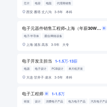
芯片
电容
电阻
代理商销售
西安·雁塔·丈八沟
3-5年
本科
电子元器件销售工程师-上海（年薪30W+双休）
电子/半导体
通信/网络设备
上海·浦东·高东
3-5年
大专
电子开发主担当
1-1.5万·13薪
电源
电子设计
PCB设计
单片机开发
大连·甘井子·凌水
3-5年
本科
电子工程师
1-1.5万
研发
设计
消费电子产品
电力电子产品
汽车电子产
PCB设计
电路设计