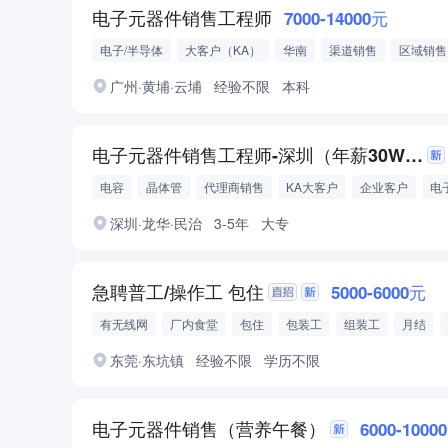
电子元器件销售工程师
7000-14000元
电子/半导体
大客户（KA）
华南
渠道销售
区域销售
会议/会展销售
广州·黄埔·云埔
经验不限
本科
电子元器件销售工程师-深圳（年薪30W+双休）
电容
晶体管
代理商销售
KA大客户
企业客户
电
电感
深圳·龙华·民治
3-5年
大专
急聘普工/操作工 包住
5000-6000元
有无线网
厂内食堂
包住
包装工
组装工
月结
月休四天
东莞·东坑镇
经验不限
学历不限
电子元器件销售（营养午餐）
6000-1000