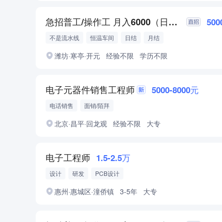
急招普工/操作工 月入6000（日结）
500
不是流水线
恒温车间
日结
月结
潍坊·寒亭·开元
经验不限
学历不限
电子元器件销售工程师
5000-8000元
电话销售
面销/陌拜
北京·昌平·回龙观
经验不限
大专
电子工程师
1.5-2.5万
设计
研发
PCB设计
惠州·惠城区·潼侨镇
3-5年
大专