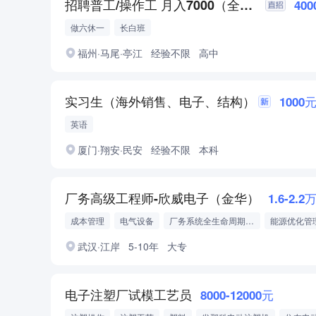
招聘普工/操作工 月入7000（全勤奖）
400
做六休一
长白班
福州·马尾·亭江
经验不限
高中
实习生（海外销售、电子、结构）
1000
英语
厦门·翔安·民安
经验不限
本科
厂务高级工程师-欣威电子（金华）
1.6-2.2
成本管理
电气设备
厂务系统全生命周期管理
能源优化管
跨团队协作
武汉·江岸
5-10年
大专
电子注塑厂试模工艺员
8000-12000元