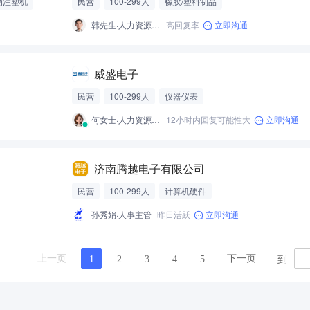
动注塑机
民营
100-299人
橡胶/塑料制品
韩先生·人力资源经理/主管
高回复率
立即沟通
威盛电子
民营
100-299人
仪器仪表
何女士·人力资源专员
12小时内回复可能性大
立即沟通
济南腾越电子有限公司
民营
100-299人
计算机硬件
孙秀娟·人事主管
昨日活跃
立即沟通
到
上一页
下一页
1
2
3
4
5