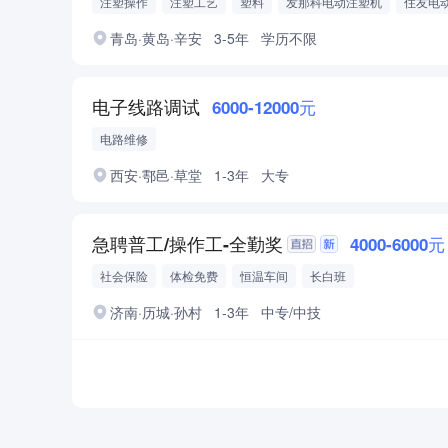
注塑操作
注塑工艺
塑料
发那科电动注塑机
住友电
青岛·黄岛·辛安
3-5年
学历不限
电子线路调试
6000-12000元
电路维修
西安·鄠邑·草堂
1-3年
大专
急聘普工/操作工-全勤奖
4000-6000元
社会保险
体检免费
恒温车间
长白班
济南·历城·孙村
1-3年
中专/中技