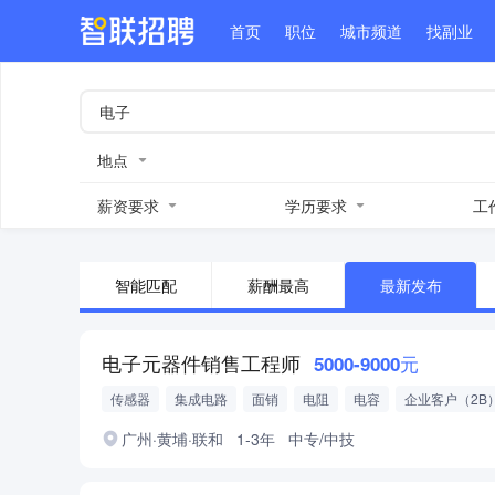
首页
职位
城市频道
找副业
地点
薪资要求
学历要求
工
智能匹配
薪酬最高
最新发布
电子元器件销售工程师
5000-9000元
传感器
集成电路
面销
电阻
电容
企业客户（2B
大客户（KA）
广州·黄埔·联和
1-3年
中专/中技