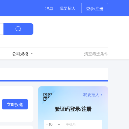
消息
我要招人
登录/注册
公司规模
清空筛选条件
我要招人 >
立即投递
验证码登录/注册
+ 86