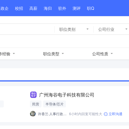
政企
校招
高薪
海归
驻外
测评
职Q
职位类别
公司行业
作经验
职位类型
公司性质
广州海谷电子科技有限公司
）
民营
半导体/芯片
许香兰·人事行政助理
6小时内回复可能性大
立即沟通