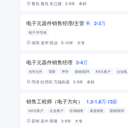
青岛·黄岛·长江路
3-5年
本科
电子元器件销售经理/主管
2-3万
电子/半导体
深圳·龙华·民治
5-10年
大专
电子元器件销售经理
2-4万
光学元件
背胶
声学
面销/陌拜
KA大客户
企业客
菏泽·牡丹区·万福街道
3-5年
本科
销售工程师（电子方向）
1.2-1.8万·13薪
KA大客户
企业客户
区域销售
渠道销售
面销/陌拜
苏州·吴中·郭巷
3-5年
大专