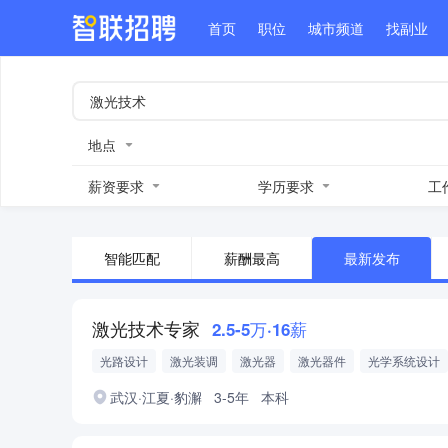
首页
职位
城市频道
找副业
地点
薪资要求
学历要求
工
智能匹配
薪酬最高
最新发布
激光技术专家
2.5-5万·16薪
光路设计
激光装调
激光器
激光器件
光学系统设计
激光测试
武汉·江夏·豹澥
3-5年
本科