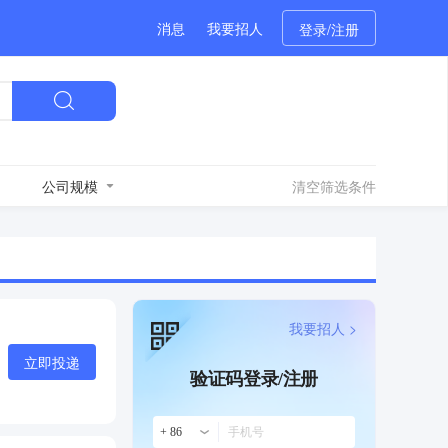
消息
我要招人
登录/注册
公司规模
清空筛选条件
我要招人 >
立即投递
验证码登录/注册
+ 86