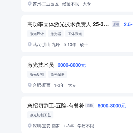
苏州·工业园区
经验不限
大专
高功率固体激光技术负责人 25-30k*14薪
2.5
激光设计
激光器
固体激光
武汉·洪山·九峰
5-10年
硕士
激光技术员
6000-8000元
激光切割
激光仪器
合肥·肥西
1-3年
大专
急招切割工-五险-有餐补
6000-8000元
激光切割工艺
深圳·宝安·燕罗
1-3年
学历不限