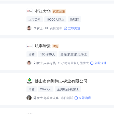
浙江大华
优选雇主
上市公司
10000人以上
物联网
李女士·HR
高回复率
立即沟通
航宇智造
B轮
民营
100-299人
船舶/航空/航天/军工
刘女士·人事专员
12小时内回复可能性大
立即沟通
佛山市南海尚步梯业有限公司
民营
20-99人
金属制品/机加工
陈女士·办公室人事
昨日活跃
立即沟通