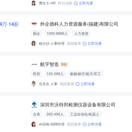
费女士·HR
昨日活跃
立即沟通
-4万·14薪
外企德科人力资源服务(福建)有限公司
国企
1000-9999人
人力资源
林沙沙·人事经理
高回复率
立即沟通
航宇智造
B轮
民营
100-299人
船舶/航空/航天/军工
伍先生·人事
高回复率
立即沟通
深圳市沃特邦检测仪器设备有限公司
合资
300-499人
工业自动化/机器人
向绍南·招聘经理
高回复率
立即沟通