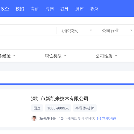
政企
校招
高薪
海归
驻外
测评
职Q
职位类别
公司行业
作经验
职位类型
公司性质
深圳市新凯来技术有限公司
国企
1000-9999人
半导体/芯片
杨先生·HR
12小时内回复可能性大
立即沟通