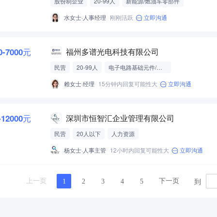
股份制企业
20-99人
新能源/燃油车零部件
水女士·人事经理
刚刚活跃
立即沟通
0-7000元
福州多谱光电科技有限公司
民营
20-99人
电子电路基础元件/模组
赖女士·经理
15分钟内回复可能性大
立即沟通
-12000元
深圳市恒智汇企业管理有限公司
民营
20人以下
人力资源
杨女士·人事主管
12小时内回复可能性大
立即沟通
到
上一页
下一页
1
2
3
4
5