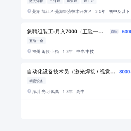
激光焊接
气保焊
氩弧焊
焊工证
芜湖·鸠江区·芜湖经济技术开发区
3-5年
初中及以下
急聘组装工-月入7000（五险一金）
500
五险一金
福州·闽侯·上街
1-3年
中专/中技
自动化设备技术员（激光焊接 / 视觉检测）
8000
精密设备
深圳·光明·凤凰
1-3年
高中