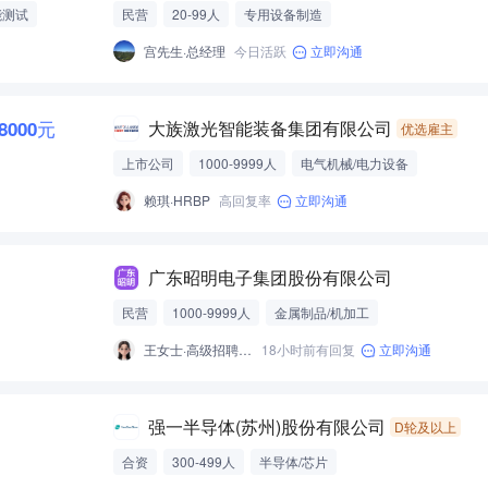
能测试
民营
20-99人
专用设备制造
宫先生·总经理
今日活跃
立即沟通
-8000元
大族激光智能装备集团有限公司
优选雇主
上市公司
1000-9999人
电气机械/电力设备
赖琪·HRBP
高回复率
立即沟通
广东昭明电子集团股份有限公司
民营
1000-9999人
金属制品/机加工
王女士·高级招聘专员
18小时前有回复
立即沟通
强一半导体(苏州)股份有限公司
D轮及以上
合资
300-499人
半导体/芯片