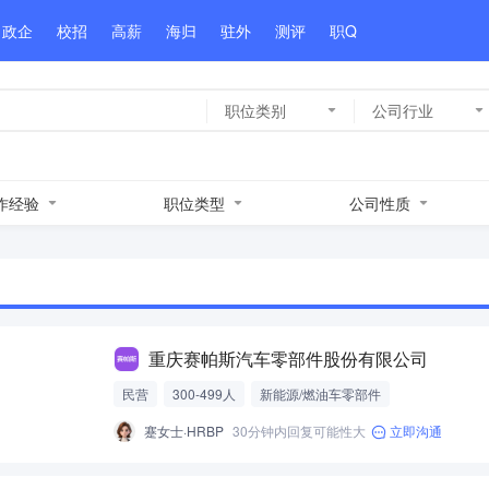
政企
校招
高薪
海归
驻外
测评
职Q
职位类别
公司行业
作经验
职位类型
公司性质
重庆赛帕斯汽车零部件股份有限公司
民营
300-499人
新能源/燃油车零部件
蹇女士·HRBP
30分钟内回复可能性大
立即沟通