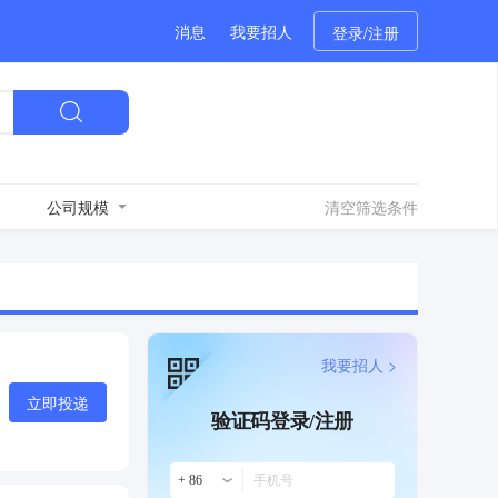
消息
我要招人
登录/注册
公司规模
清空筛选条件
我要招人 >
立即投递
验证码登录/注册
+ 86