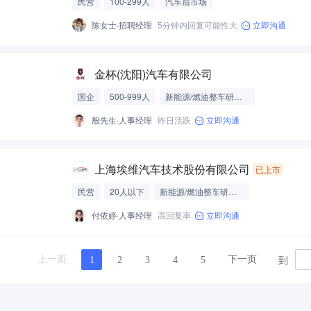
民营
100-299人
汽车后市场
陈女士·招聘经理
5分钟内回复可能性大
立即沟通
金杯(沈阳)汽车有限公司
国企
500-999人
新能源/燃油整车研发制造
殷先生·人事经理
昨日活跃
立即沟通
上海埃维汽车技术股份有限公司
已上市
民营
20人以下
新能源/燃油整车研发制造
付依婷·人事经理
高回复率
立即沟通
到
上一页
下一页
1
2
3
4
5