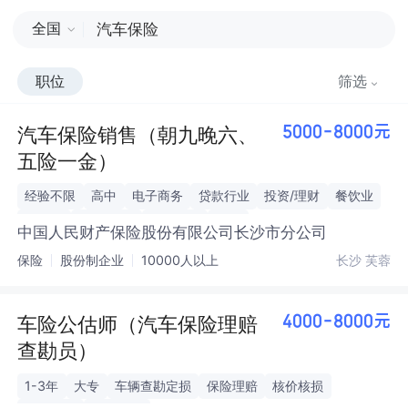
全国
职位
筛选
汽车保险销售（朝九晚六、
5000-8000元
五险一金）
经验不限
高中
电子商务
贷款行业
投资/理财
餐饮业
旅游业
酒店/民宿
保险行业
汽车
中国人民财产保险股份有限公司长沙市分公司
保险
股份制企业
10000人以上
长沙 芙蓉
车险公估师（汽车保险理赔
4000-8000元
查勘员）
1-3年
大专
车辆查勘定损
保险理赔
核价核损