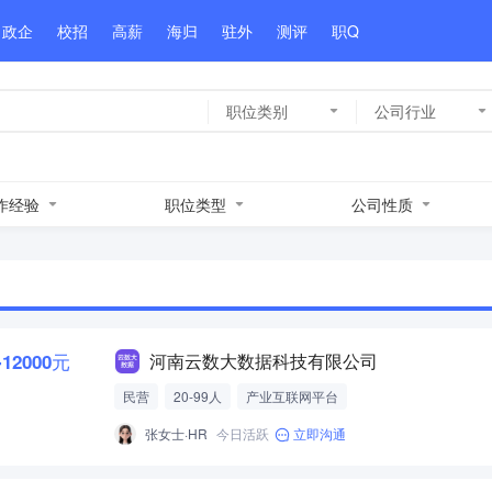
政企
校招
高薪
海归
驻外
测评
职Q
职位类别
公司行业
作经验
职位类型
公司性质
-12000元
河南云数大数据科技有限公司
民营
20-99人
产业互联网平台
张女士·HR
今日活跃
立即沟通