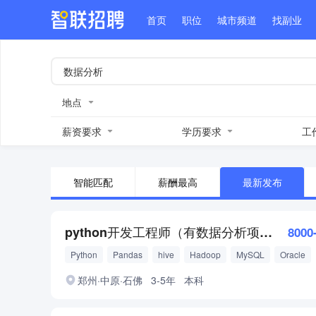
首页
职位
城市频道
找副业
地点
薪资要求
学历要求
工
智能匹配
薪酬最高
最新发布
python开发工程师（有数据分析项目经验）
8000
Python
Pandas
hive
Hadoop
MySQL
Oracle
PostgreSQL
郑州·中原·石佛
3-5年
本科