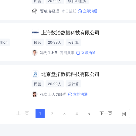
民营
20-99人
软件/IT服务
贾瑞瑞·经理
昨日活跃
立即沟通
上海数治数据科技有限公司
thon
民营
20-99人
云计算
冯先生·HR
高回复率
立即沟通
北京盘拓数据科技有限公司
民营
20-99人
云计算
张女士·人力经理
立即沟通
到
上一页
下一页
1
2
3
4
5