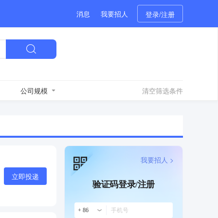
消息
我要招人
登录/注册
公司规模
清空筛选条件
我要招人 >
立即投递
验证码登录/注册
+ 86