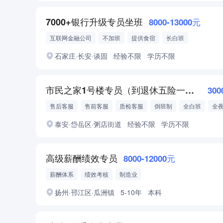
7000+银行升级专员坐班
8000-13000元
互联网金融公司
不加班
提供食宿
长白班
石家庄·长安·谈固
经验不限
学历不限
市民之家1号楼专员（到退休五险一金）
300
售后客服
售前客服
质检客服
倒班制
全白班
全
泰安·岱岳区·粥店街道
经验不限
学历不限
高级薪酬绩效专员
8000-12000元
薪酬体系
绩效考核
制造业
扬州·邗江区·瓜洲镇
5-10年
本科