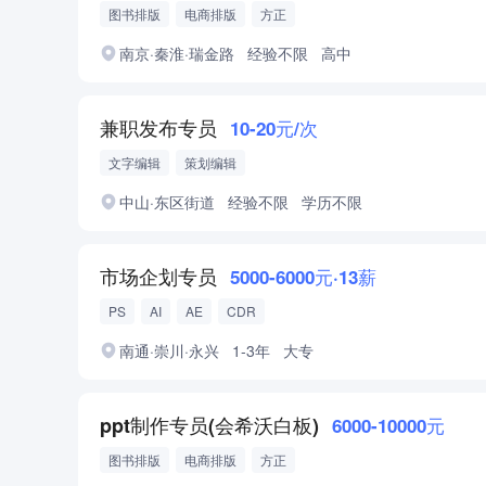
图书排版
电商排版
方正
南京·秦淮·瑞金路
经验不限
高中
兼职发布专员
10-20元/次
文字编辑
策划编辑
中山·东区街道
经验不限
学历不限
市场企划专员
5000-6000元·13薪
PS
AI
AE
CDR
南通·崇川·永兴
1-3年
大专
ppt制作专员(会希沃白板)
6000-10000元
图书排版
电商排版
方正