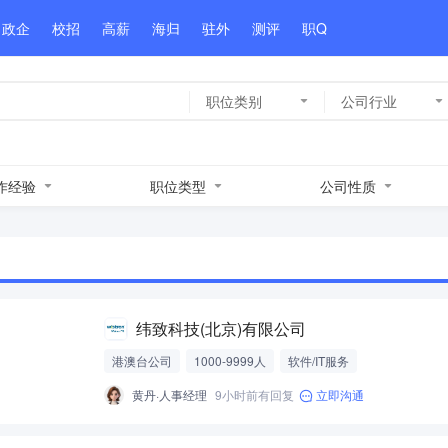
政企
校招
高薪
海归
驻外
测评
职Q
职位类别
公司行业
作经验
职位类型
公司性质
纬致科技(北京)有限公司
港澳台公司
1000-9999人
软件/IT服务
黄丹·人事经理
9小时前有回复
立即沟通