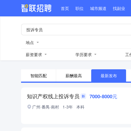
首页
职位
城市频道
找副业
地点
薪资要求
学历要求
工
智能匹配
薪酬最高
最新发布
知识产权线上投诉专员
7000-8000元
广州·番禺·南村
1-3年
本科