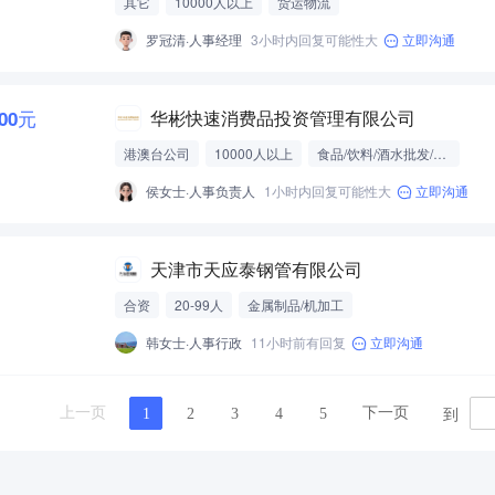
其它
10000人以上
货运物流
罗冠清·人事经理
3小时内回复可能性大
立即沟通
000元
华彬快速消费品投资管理有限公司
港澳台公司
10000人以上
食品/饮料/酒水批发/零售/贸易
侯女士·人事负责人
1小时内回复可能性大
立即沟通
天津市天应泰钢管有限公司
合资
20-99人
金属制品/机加工
韩女士·人事行政
11小时前有回复
立即沟通
到
上一页
下一页
1
2
3
4
5