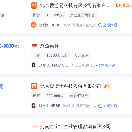
北京爱游易科技有限公司石家庄分公司
D轮及以
客服
民营
100-299人
产业互联网平台
赵明华·HRBP
3小时内回复可能性大
立即沟通
0-9000元
外企德科
合资
10000人以上
人力资源
龙琴·人才经纪人-经营性招聘服务
今日回复50+次
立即沟通
0元
北京查博士科技股份有限公司
B轮
民营
500-999人
软件/IT服务
魏女士·HRBP
6小时内回复可能性大
立即沟通
河南企宝宝企业管理咨询有限公司