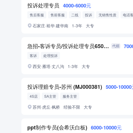
投诉处理专员
4000-6000元
售后客服
售前客服
二线
投诉
无销售性质
电话
普通话标准流利
石家庄·裕华·建华南
1-3年
大专
急招-客诉专员/投诉处理专员6500底薪(做五休二）
700
客诉
处理投诉
西安·雁塔·丈八沟
1-3年
大专
投诉理赔专员-苏州 (MJ000381)
5000-1000
4S店
SA主管
服务主管
苏州·虎丘·枫桥
经验不限
大专
ppt制作专员(会希沃白板)
6000-10000元