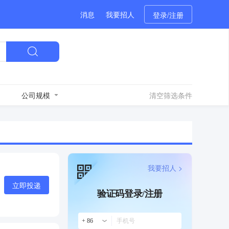
消息
我要招人
登录/注册
公司规模
清空筛选条件
我要招人 >
立即投递
验证码登录/注册
+ 86