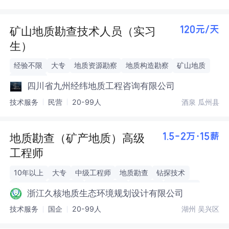
矿山地质勘查技术人员（实习
120元/天
生）
经验不限
大专
地质资源勘察
地质构造勘察
矿山地质
工程地质
四川省九州经纬地质工程咨询有限公司
技术服务
民营
20-99人
酒泉 瓜州县
地质勘查（矿产地质）高级
1.5-2万·15薪
工程师
10年以上
大专
中级工程师
地质勘查
钻探技术
物探技术
矿山地质
水工环地质
GIS软件
MapGIS
浙江久核地质生态环境规划设计有限公司
ArcGIS
技术服务
国企
20-99人
湖州 吴兴区