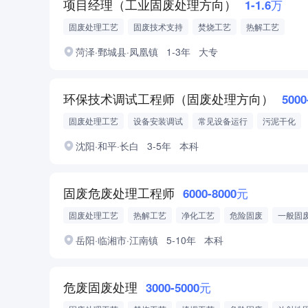
项目经理（工业固废处理方向）
1-1.6万
固废处理工艺
固废技术支持
焚烧工艺
热解工艺
菏泽·鄄城县·凤凰镇
1-3年
大专
环保技术调试工程师（固废处理方向）
5000
固废处理工艺
设备安装调试
常见设备运行
污泥干化
垃圾焚烧
烟气处理
项目调试
沈阳·和平·长白
3-5年
本科
固废危废处理工程师
6000-8000元
固废处理工艺
热解工艺
净化工艺
危险固废
一般固
工业固废
环保类工程师中级职称
注册安全工程师
岳阳·临湘市·江南镇
5-10年
本科
危废固废处理
3000-5000元