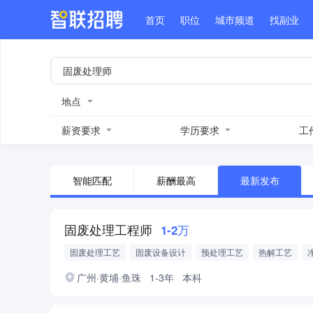
首页
职位
城市频道
找副业
地点
薪资要求
学历要求
工
智能匹配
薪酬最高
最新发布
固废处理工程师
1-2万
固废处理工艺
固废设备设计
预处理工艺
热解工艺
城市垃圾
一般固废
固废技术支持
广州·黄埔·鱼珠
1-3年
本科