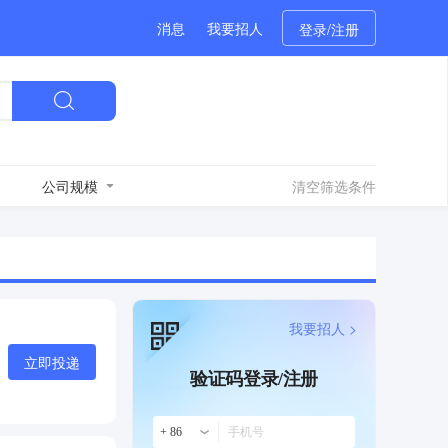
消息
我要招人
登录/注册
公司规模
清空筛选条件
我要招人 >
立即投递
验证码登录/注册
+ 86