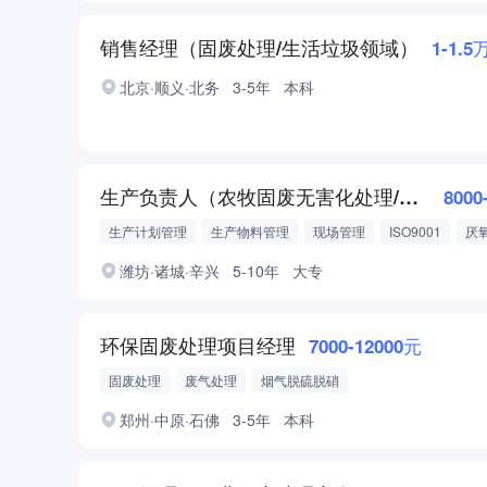
销售经理（固废处理/生活垃圾领域）
1-1.5
北京·顺义·北务
3-5年
本科
生产负责人（农牧固废无害化处理/厌氧工艺方向）
8000
生产计划管理
生产物料管理
现场管理
ISO9001
厌
沼气
沼液
潍坊·诸城·辛兴
5-10年
大专
环保固废处理项目经理
7000-12000元
固废处理
废气处理
烟气脱硫脱硝
郑州·中原·石佛
3-5年
本科