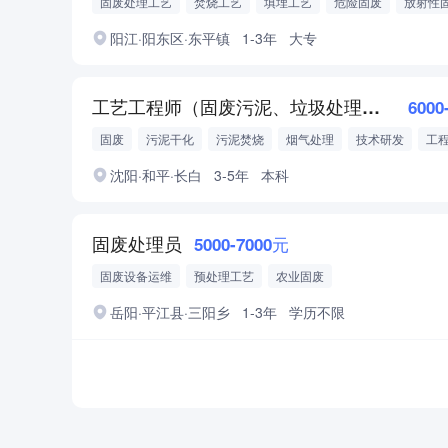
固废处理工艺
焚烧工艺
填埋工艺
危险固废
放射性
工业固废
农业固废
固废技术支持
阳江·阳东区·东平镇
1-3年
大专
工艺工程师（固废污泥、垃圾处理方向）
6000
固废
污泥干化
污泥焚烧
烟气处理
技术研发
工
沈阳·和平·长白
3-5年
本科
固废处理员
5000-7000元
固废设备运维
预处理工艺
农业固废
岳阳·平江县·三阳乡
1-3年
学历不限