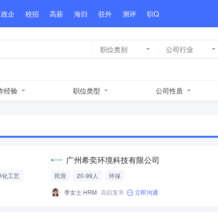
政企
校招
高薪
海归
驻外
测评
职Q
职位类别
公司行业
作经验
职位类型
公司性质
广州希奕环境科技有限公司
净化工艺
民营
20-99人
环保
李女士·HRM
高回复率
立即沟通