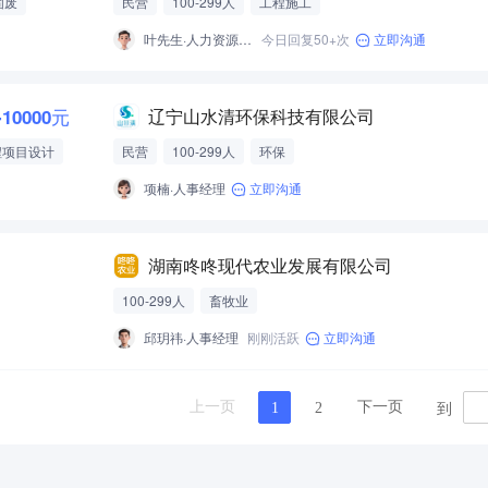
固废
民营
100-299人
工程施工
叶先生·人力资源经理
今日回复50+次
立即沟通
-10000元
辽宁山水清环保科技有限公司
程项目设计
民营
100-299人
环保
项楠·人事经理
立即沟通
湖南咚咚现代农业发展有限公司
100-299人
畜牧业
邱玥祎·人事经理
刚刚活跃
立即沟通
到
上一页
下一页
1
2