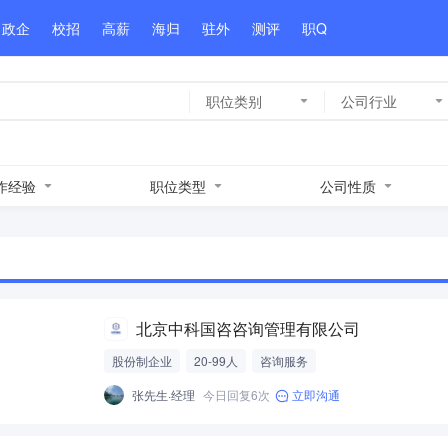
政企
校招
高薪
海归
驻外
测评
职Q
职位类别
公司行业
作经验
职位类型
公司性质
北京中科国咨咨询管理有限公司
股份制企业
20-99人
咨询服务
张先生·经理
今日回复6次
立即沟通