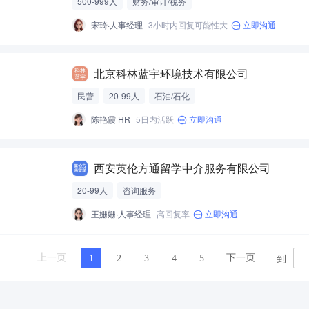
500-999人
财务/审计/税务
宋琦·人事经理
3小时内回复可能性大
立即沟通
北京科林蓝宇环境技术有限公司
民营
20-99人
石油/石化
陈艳霞·HR
5日内活跃
立即沟通
西安英伦方通留学中介服务有限公司
20-99人
咨询服务
王姗姗·人事经理
高回复率
立即沟通
到
上一页
下一页
1
2
3
4
5