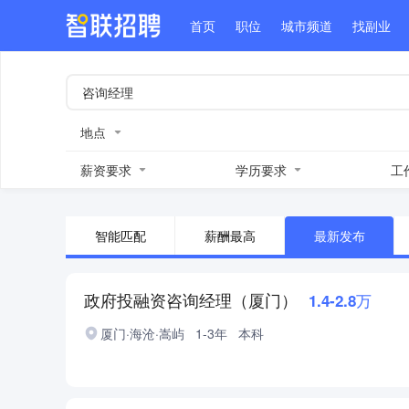
首页
职位
城市频道
找副业
地点
薪资要求
学历要求
工
智能匹配
薪酬最高
最新发布
政府投融资咨询经理（厦门）
1.4-2.8万
厦门·海沧·嵩屿
1-3年
本科