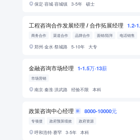
保定·容城·容城镇
3-5年
硕士
工程咨询合作发展经理 / 合作拓展经理
1.2-
商务合作
渠道合作
品牌合作
面销/陌拜
电话销售
企业客户
合作拓展
分公司合作
渠道拓展
郑州·金水·祭城路
5-10年
大专
金融咨询市场经理
1-1.5万·13薪
市场营销
南京·秦淮·洪武路
经验不限
本科
政策咨询中心经理
8000-10000元
专项债
政府预算绩效
政府资源
呼和浩特·赛罕
3-5年
本科