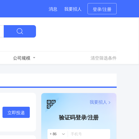
消息
我要招人
登录/注册
公司规模
清空筛选条件
我要招人 >
立即投递
验证码登录/注册
+ 86