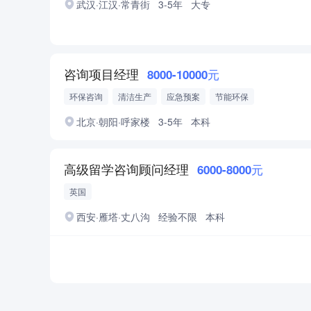
武汉·江汉·常青街
3-5年
大专
咨询项目经理
8000-10000元
环保咨询
清洁生产
应急预案
节能环保
北京·朝阳·呼家楼
3-5年
本科
高级留学咨询顾问经理
6000-8000元
英国
西安·雁塔·丈八沟
经验不限
本科