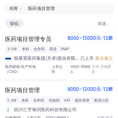
全国
职位
筛选
医药项目管理专员
8000-15000元·13薪
3-5年
本科
化学药
英语
PMP
凯莱英医药集团(天津)股份有限
已上市
最佳雇主
公司
医药研发/生产外包
上市公
1000-9999
天津 滨海新
（CXO）
司
人
区
医药项目管理
8000-12000元·13薪
1-3年
本科
化学药
仿制药
API
项目管理
英语口语
四川汇宇海玥医药科技有限公司
生物/制药
上市公司
1000-9999人
成都 双流