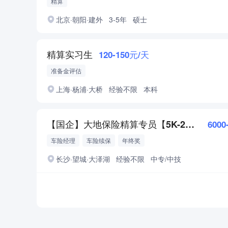
精算
北京·朝阳·建外
3-5年
硕士
精算实习生
120-150元/天
准备金评估
上海·杨浦·大桥
经验不限
本科
【国企】大地保险精算专员【5K-2W】吃住补贴
6000
车险经理
车险续保
年终奖
长沙·望城·大泽湖
经验不限
中专/中技