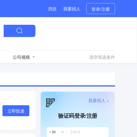
消息
我要招人
登录/注册
公司规模
清空筛选条件
我要招人 >
立即投递
验证码登录/注册
+ 86