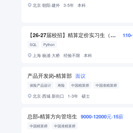
北京·朝阳·建外
3-5年
本科
【26-27届校招】精算定价实习生（实习转正）
110
SQL
Python
上海·杨浦·大桥
经验不限
本科
产品开发岗-精算部
面议
保险产品设计
寿险
中国精算师
中国准精算师
ASA北美准精算师
北京·西城·新街口
1-3年
硕士
总部-精算方向管培生
9000-12000元·15薪
中国精算师
中国准精算师