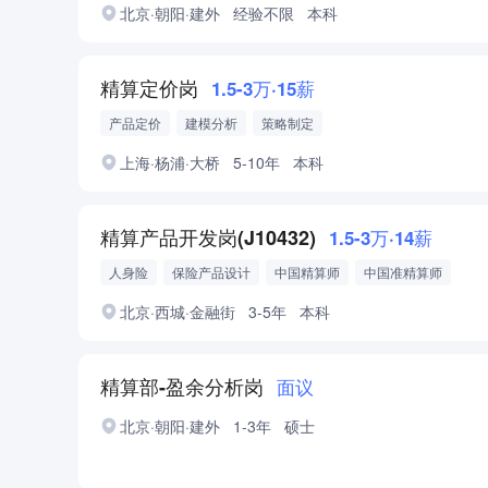
北京·朝阳·建外
经验不限
本科
精算定价岗
1.5-3万·15薪
产品定价
建模分析
策略制定
上海·杨浦·大桥
5-10年
本科
精算产品开发岗(J10432)
1.5-3万·14薪
人身险
保险产品设计
中国精算师
中国准精算师
ASA北美准精算师
AIAA澳大利亚准精算师
北京·西城·金融街
3-5年
本科
精算部-盈余分析岗
面议
北京·朝阳·建外
1-3年
硕士