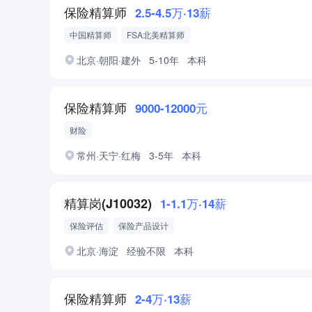
保险精算师
2.5-4.5万·13薪
中国精算师
FSA北美精算师
北京·朝阳·建外
5-10年
本科
保险精算师
9000-12000元
财险
常州·天宁·红梅
3-5年
本科
精算岗(J10032)
1-1.1万·14薪
保险评估
保险产品设计
北京·海淀
经验不限
本科
保险精算师
2-4万·13薪