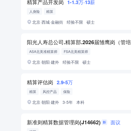
精算产品开发岗
1-1.3万·13薪
人身险
精算
北京·西城·金融街
经验不限
硕士
ASA北美准精算师
FSA北美精算师
北京·朝阳·建外
经验不限
硕士
精算评估岗
2.9-5万
精算
风控产品
保险
北京·朝阳·建外
3-5年
本科
新准则精算数据管理岗(J14662)
面议