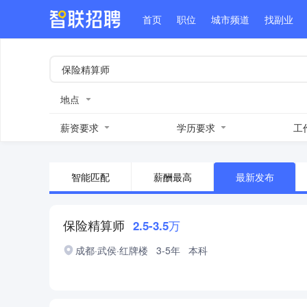
首页
职位
城市频道
找副业
地点
薪资要求
学历要求
工
智能匹配
薪酬最高
最新发布
保险精算师
2.5-3.5万
成都·武侯·红牌楼
3-5年
本科