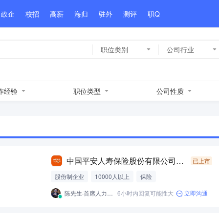
政企
校招
高薪
海归
驻外
测评
职Q
职位类别
公司行业
作经验
职位类型
公司性质
中国平安人寿保险股份有限公司四川分公司4
已上市
股份制企业
10000人以上
保险
陈先生·首席人力资源官CHO
6小时内回复可能性大
立即沟通