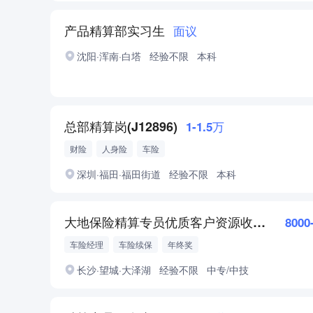
产品精算部实习生
面议
沈阳·浑南·白塔
经验不限
本科
总部精算岗(J12896)
1-1.5万
财险
人身险
车险
深圳·福田·福田街道
经验不限
本科
大地保险精算专员优质客户资源收入上部封顶
8000
车险经理
车险续保
年终奖
长沙·望城·大泽湖
经验不限
中专/中技