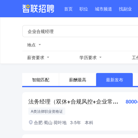
首页
职位
城市频道
找副业
地点
薪资要求
学历要求
工
智能匹配
薪酬最高
最新发布
法务经理（双休+合规风控+企业常法方向）
8000
A类法律职业资格证
合肥·蜀山·荷叶地
3-5年
本科