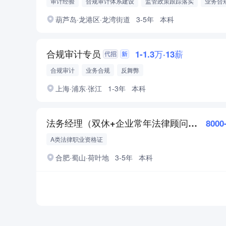
审计经验
合规审计体系建设
监管政策跟踪落实
业务合
反舞弊
葫芦岛·龙港区·龙湾街道
3-5年
本科
合规审计专员
1-1.3万·13薪
合规审计
业务合规
反舞弊
上海·浦东·张江
1-3年
本科
法务经理（双休+企业常年法律顾问方向）
8000
A类法律职业资格证
合肥·蜀山·荷叶地
3-5年
本科