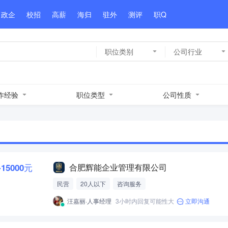
政企
校招
高薪
海归
驻外
测评
职Q
职位类别
公司行业
作经验
职位类型
公司性质
-15000元
合肥辉能企业管理有限公司
民营
20人以下
咨询服务
汪嘉丽·人事经理
3小时内回复可能性大
立即沟通