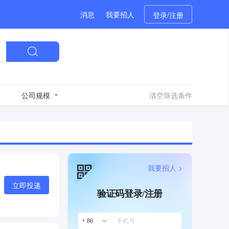
消息
我要招人
登录/注册
公司规模
清空筛选条件
我要招人 >
立即投递
验证码登录/注册
+ 86