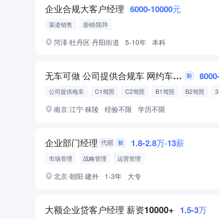
企业合规大客户经理
6000-10000元
渠道销售
面销/陌拜
菏泽·牡丹区·丹阳街道
5-10年
本科
无车可做 公司提供合规车 网约车司机
8000
公司提供电车
C1驾照
C2驾照
B1驾照
B2驾照
无犯罪、酒驾记录
近3年无记满12分记录
南京·江宁·秣陵
经验不限
学历不限
企业部门经理
1.8-2.8万·13薪
市场管理
战略管理
运营管理
北京·朝阳·建外
1-3年
大专
大额企业贷客户经理 薪资10000+
1.5-3万