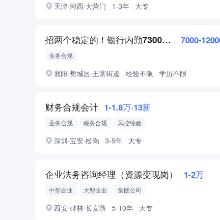
天津·河西·大营门
1-3年
大专
招两个稳定的！银行内勤7300+合规
7000-120
业务合规
襄阳·樊城区·王寨街道
经验不限
学历不限
财务合规会计
1-1.8万·13薪
业务合规
税务合规
风控经验
深圳·宝安·松岗
3-5年
大专
企业法务咨询经理（资源变现岗）
1-2万
中型企业
大型企业
集团公司
西安·碑林·长安路
5-10年
大专