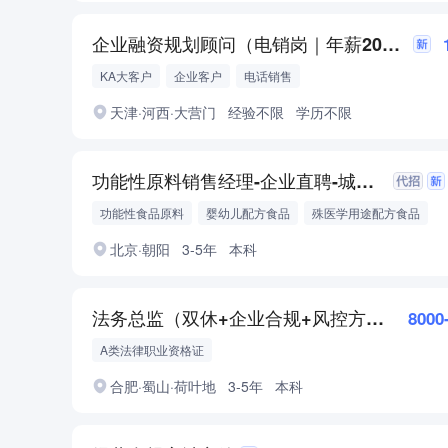
企业融资规划顾问（电销岗｜年薪20W起｜正规合规）
KA大客户
企业客户
电话销售
天津·河西·大营门
经验不限
学历不限
功能性原料销售经理-企业直聘-城市不限可homebase
功能性食品原料
婴幼儿配方食品
殊医学用途配方食品
北京·朝阳
3-5年
本科
法务总监（双休+企业合规+风控方向）
8000
A类法律职业资格证
合肥·蜀山·荷叶地
3-5年
本科