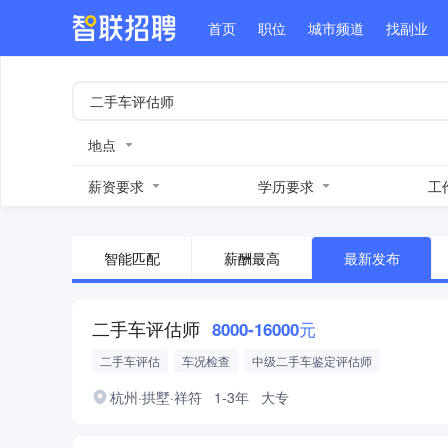
首页
职位
城市频道
找副业
地点
薪资要求
学历要求
工
智能匹配
薪酬最高
最新发布
二手车评估师
8000-16000元
二手车评估
车况检查
中级二手车鉴定评估师
高级二手车鉴定评估师
新能源
家用车
BBA
三年以
杭州·拱墅·祥符
1-3年
大专