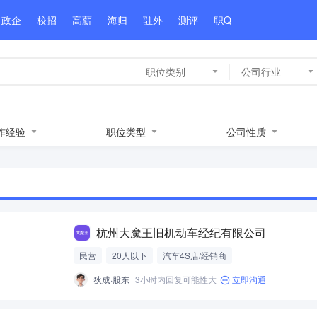
政企
校招
高薪
海归
驻外
测评
职Q
职位类别
公司行业
作经验
职位类型
公司性质
杭州大魔王旧机动车经纪有限公司
民营
20人以下
汽车4S店/经销商
上经验
狄成·股东
3小时内回复可能性大
立即沟通