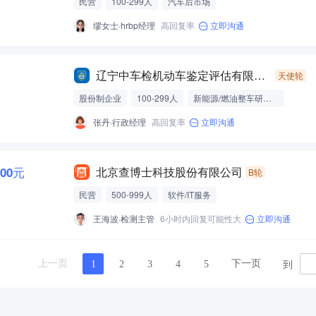
民营
100-299人
汽车后市场
缪女士·hrbp经理
高回复率
立即沟通
辽宁中车检机动车鉴定评估有限公司
天使轮
股份制企业
100-299人
新能源/燃油整车研发制造
专用车
张丹·行政经理
高回复率
立即沟通
000元
北京查博士科技股份有限公司
B轮
民营
500-999人
软件/IT服务
王海波·检测主管
6小时内回复可能性大
立即沟通
到
上一页
下一页
1
2
3
4
5