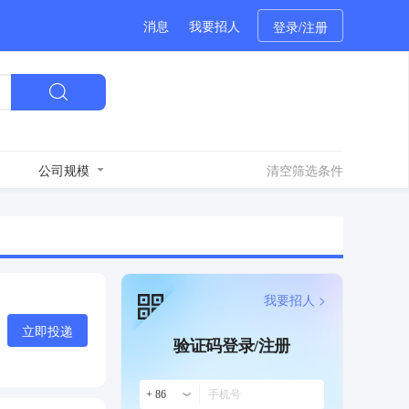
消息
我要招人
登录/注册
公司规模
清空筛选条件
我要招人 >
立即投递
验证码登录/注册
+ 86