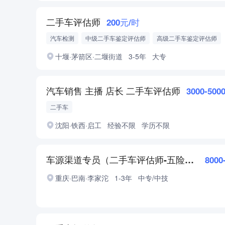
二手车评估师
200元/时
汽车检测
中级二手车鉴定评估师
高级二手车鉴定评估师
十堰·茅箭区·二堰街道
3-5年
大专
汽车销售 主播 店长 二手车评估师
3000-500
二手车
沈阳·铁西·启工
经验不限
学历不限
车源渠道专员（二手车评估师-五险一金待遇好）
8000
重庆·巴南·李家沱
1-3年
中专/中技