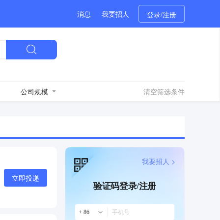
消息
我要招人
登录/注册
公司规模
清空筛选条件
我要招人 >
立即投递
验证码登录/注册
+ 86