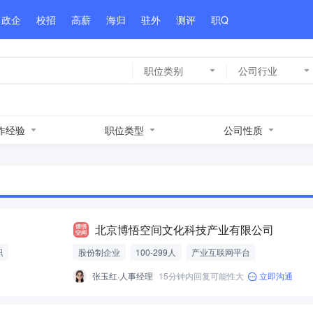
政企
校招
高薪
海归
驻外
测评
职Q
职位类别
公司行业
作经验
职位类型
公司性质
北京博悟空间文化科技产业有限公司
职
股份制企业
100-299人
产业互联网平台
张玉红·人事经理
15分钟内回复可能性大
立即沟通