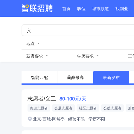
首页
职位
城市频道
找副业
地点
薪资要求
学历要求
工
智能匹配
薪酬最高
最新发布
志愿者/义工
80-100元/天
奥运志愿者
会展志愿者
社区志愿者
公益志愿者
兼
北京·西城·陶然亭
经验不限
学历不限