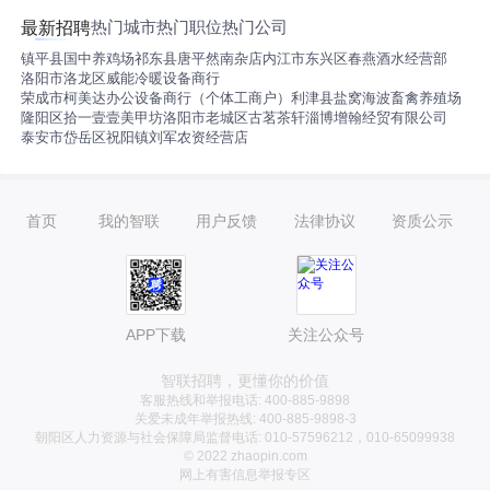
热门城市
热门职位
热门公司
最新招聘
镇平县国中养鸡场
祁东县唐平然南杂店
内江市东兴区春燕酒水经营部
洛阳市洛龙区威能冷暖设备商行
荣成市柯美达办公设备商行（个体工商户）
利津县盐窝海波畜禽养殖场
隆阳区拾一壹壹美甲坊
洛阳市老城区古茗茶轩
淄博增翰经贸有限公司
泰安市岱岳区祝阳镇刘军农资经营店
首页
我的智联
用户反馈
法律协议
资质公示
APP下载
关注公众号
智联招聘，更懂你的价值
客服热线和举报电话: 400-885-9898
关爱未成年举报热线: 400-885-9898-3
朝阳区人力资源与社会保障局监督电话: 010-57596212，010-65099938
© 2022 zhaopin.com
网上有害信息举报专区