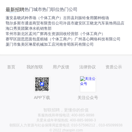
热门城市
热门职位
热门公司
最新招聘
蓬安县晓武种养场（个体工商户）
古田县刘振铃食用菌种植场
鄂尔多斯市通道商贸有限责任公司
许昌市建安区王晓龙汽车装饰用品店
海口秀英团聚净水机销售部
常州市新北区孟河广辉再生资源回收经营部（个体工商户）
赛罕区甜思思面包蛋糕铺（个体工商户）
广州圣心网络科技有限公司
厦门市集美区琳星机械加工店
河南舍荀医药有限公司
首页
我的智联
用户反馈
法律协议
资质公示
APP下载
关注公众号
智联招聘，更懂你的价值
客服热线和举报电话: 400-885-9898
关爱未成年举报热线: 400-885-9898-3
朝阳区人力资源与社会保障局监督电话: 010-57596212，010-65099938
© 2022 zhaopin.com