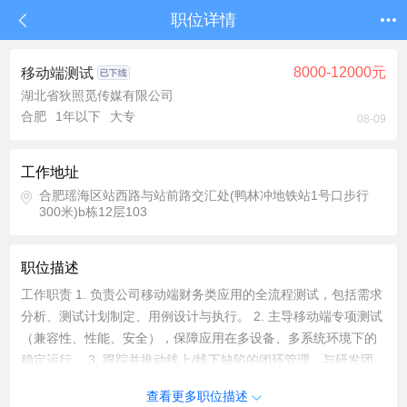
职位详情
8000-12000元
移动端测试
湖北省狄照觅传媒有限公司
合肥
1年以下
大专
08-09
工作地址
合肥瑶海区站西路与站前路交汇处(鸭林冲地铁站1号口步行
300米)b栋12层103
职位描述
工作职责 1. 负责公司移动端财务类应用的全流程测试，包括需求
分析、测试计划制定、用例设计与执行。 2. 主导移动端专项测试
（兼容性、性能、安全），保障应用在多设备、多系统环境下的
稳定运行。 3. 跟踪并推动线上/线下缺陷的闭环管理，与研发团
队协作优化产品质量。 4. 参与测试流程与规范的迭代，提升团队
查看更多职位描述
整体测试效率与质量标准。