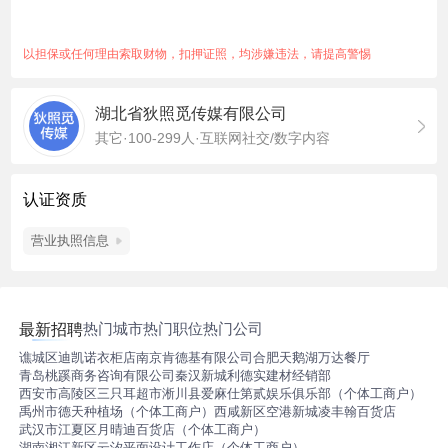
以担保或任何理由索取财物，扣押证照，均涉嫌违法，请提高警惕
湖北省狄照觅传媒有限公司
其它·100-299人·互联网社交/数字内容
认证资质
营业执照信息
热门城市
热门职位
热门公司
最新招聘
谯城区迪凯诺衣柜店
南京肯德基有限公司合肥天鹅湖万达餐厅
青岛桃蹊商务咨询有限公司
秦汉新城利德实建材经销部
西安市高陵区三只耳超市
淅川县爱麻仕第贰娱乐俱乐部（个体工商户）
禹州市德天种植场（个体工商户）
西咸新区空港新城凌丰翰百货店
武汉市江夏区月晴迪百货店（个体工商户）
湖南湘江新区云汐平面设计工作店（个体工商户）