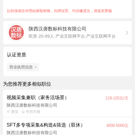
按要求完成每日录制时长，画面真实完整、不摆拍、不无故中
断。
以担保或任何理由索取财物，扣押证照，均涉嫌违法，请提高警惕
【任职要求】
男女不限，无需经验，新手可带教；
陕西汉唐数标科技有限公司
做事踏实细心，配合拍摄要求，保障采集质量；
民营·20-99人·产业互联网平台,产业互联网平台
自然上镜，接受居家实景拍摄，配合度高。
【工作时间】
每日工作 8 小时，时段灵活安排，无需加班、不上夜班。
认证资质
结算：完工 1-2 天验收，通过即刻结算，绝不拖欠。
【工作说明】
营业执照信息
公司免费提供拍摄设备，零成本上岗；
工作简单轻松，正常做家务即可，不用演技、不用刻意摆拍；
为您推荐更多相似职位
居家可做，时间自由，稳定靠谱，适合长期兼职。
视频采集兼职（家务活场景）
119-120元/天
陕西汉唐数标科技有限公司
西安
学历不限
SFT多专项采集&构造&筛选（双休）
4000-5000元
陕西汉唐数标科技有限公司