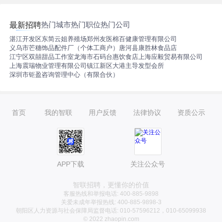
热门城市
热门职位
热门公司
最新招聘
湛江开发区东简云姐养殖场
郑州友医棉百健康管理有限公司
义乌市芒穗饰品配件厂（个体工商户）
唐河县康胜林食品店
江宁区双囍甜品工作室
龙海市石码台惠饮食店
上海应毅贸易有限公司
上海震瑞物业管理有限公司
镇江新区大港主导发型会所
深圳市钜盈咨询管理中心（有限合伙）
首页
我的智联
用户反馈
法律协议
资质公示
APP下载
关注公众号
智联招聘，更懂你的价值
客服热线和举报电话: 400-885-9898
关爱未成年举报热线: 400-885-9898-3
朝阳区人力资源与社会保障局监督电话: 010-57596212，010-65099938
© 2022 zhaopin.com