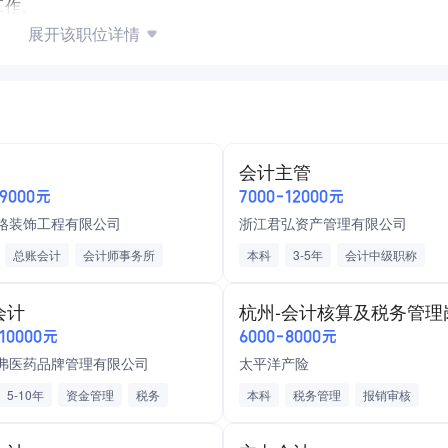
工作。
展开该职位详情
会计主管
-9000元
7000-12000元
格装饰工程有限公司
浙江君弘资产管理有限公司
总账会计
会计师事务所
本科
3-5年
会计中级职称
司
上市企业
基金从业资格
金融行业
朝九晚
会计
业资格证书
会计初级职称
五险一金
-10000元
6000-8000元
修
弗医药品牌管理有限公司
太平洋产险
5-10年
资金管理
税务
本科
税务管理
报销审核
社保
公积金
发票管理