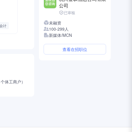
公司
已审核
未融资
会计
100-299人
新媒体/MCN
查看在招职位
（个体工商户）