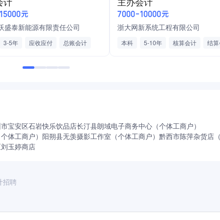
会计
主办会计
-15000元
7000-10000元
沃盛泰新能源有限责任公司
浙大网新系统工程有限公司
3-5年
应收应付
总账会计
本科
5-10年
核算会计
结算
司
会计初级职称
级职称
财务/审计/税务
圳市宝安区石岩快乐饮品店
长汀县朗域电子商务中心（个体工商户）
（个体工商户）
阳朔县无羡摄影工作室（个体工商户）
黔西市陈萍杂货店
区刘玉婷商店
计招聘