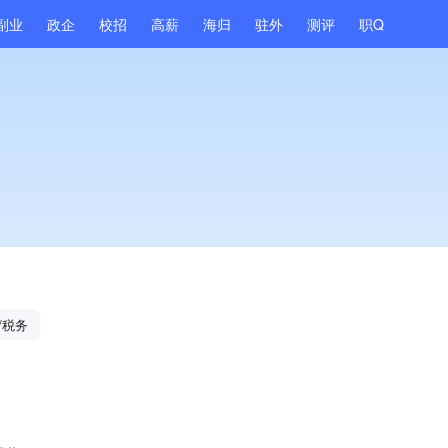
副业
政企
校招
高薪
海归
驻外
测评
职Q
/税务