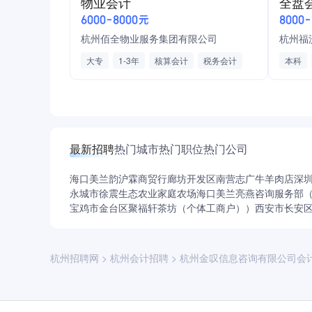
物业会计
全盘
财务/审计/税务
6000-8000元
8000
杭州佰全物业服务集团有限公司
杭州福
大专
1-3年
核算会计
税务会计
本科
财务分析
审计
会计从业资格证书
代账公
会计初级职称
物业行业财务
会计中
账务处理
财务软件操作
最新招聘
热门城市
热门职位
热门公司
海口美兰韵沪霖商贸行
廊坊开发区南营志广牛羊肉店
深
永城市徐震生态农业家庭农场
海口美兰亮燕咨询服务部
宝鸡市金台区聚福轩茶坊（个体工商户））
西安市长安
杭州招聘网
>
杭州会计招聘
>
杭州金叹信息咨询有限公司会