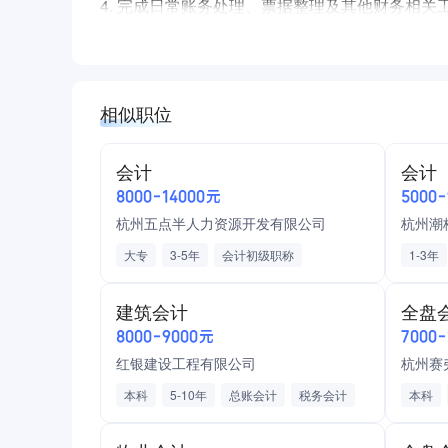
4. 完成日常账务处理、票据整理及其他财务相关
5.国家法定节假日正常，早八晚六，周日单休
相似职位
会计
会计
8000-14000元
5000
杭州五点半人力资源开发有限公司
杭州潮
大专
3-5年
会计初级职称
1-3年
会计中级职称
人力资源
商务服务业
代账公
建筑会计
全盘
月结
会计从
8000-9000元
7000
装饰装
红银建设工程有限公司
杭州赛
本科
5-10年
总账会计
税务会计
本科
会计初级职称
会计中级职称
医药