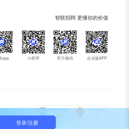
智联招聘 更懂你的价值
联app
小程序
官方微信
企业版APP
网络110报警
电子营业执
服务
照
登录/注册