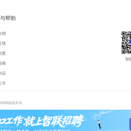
与帮助
注销
反馈
制度
智
指南
协议
公示
联招聘网版权所有
报热线:400-885-9898-3