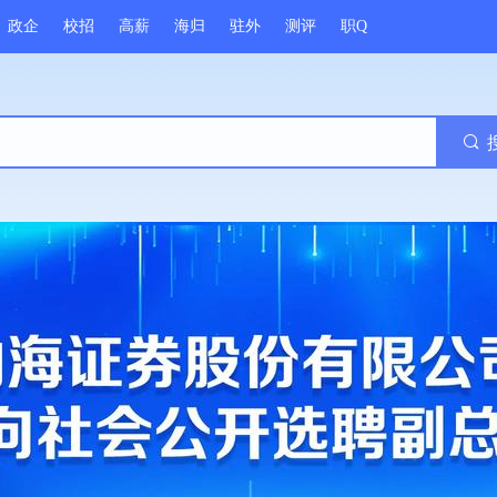
政企
校招
高薪
海归
驻外
测评
职Q