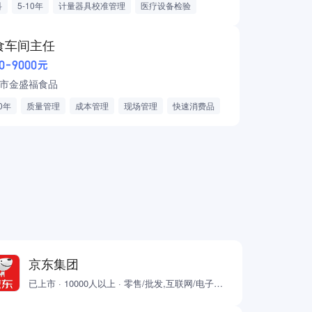
科
5-10年
计量器具校准管理
医疗设备检验
/认证/计量
技术服务
仪器仪表
食车间主任
00-9000元
市金盛福食品
10年
质量管理
成本管理
现场管理
快速消费品
食品/饮料/酒水批发/零售/贸易
京东集团
已上市 · 10000人以上 · 零售/批发,互联网/电子商务