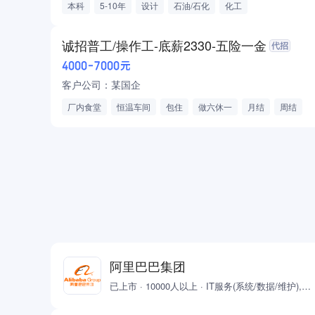
本科
5-10年
设计
石油/石化
化工
电气机械/电力设备
诚招普工/操作工-底薪2330-五险一金
4000-7000元
客户公司：某国企
厂内食堂
恒温车间
包住
做六休一
月结
周结
包装工
组装工
检验员
半导体/芯片
通用设备制造
包吃住
购买五险一金
加班费
绩效奖金
法定节假日
带薪年假
婚假
产假
假期
高温补贴
法定节假日三薪
年终奖
保底工资
有房补
阿里巴巴集团
已上市 · 10000人以上 · IT服务(系统/数据/维护),计算机软件,互联网/电子商务