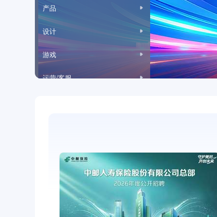
产品
设计
游戏
运营/客服
市场/公关/广告
项目管理
高级管理
房地产/建筑
金融
采购/贸易