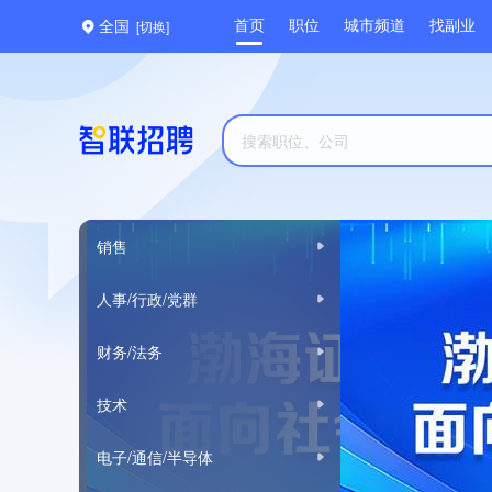
[切换]
首页
职位
城市频道
找副业
全国
销售
人事/行政/党群
财务/法务
技术
电子/通信/半导体