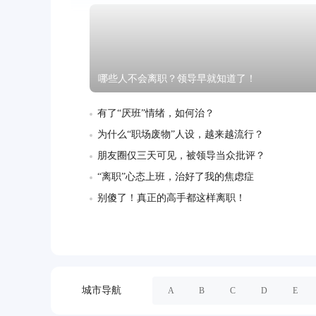
哪些人不会离职？领导早就知道了！
有了“厌班”情绪，如何治？
为什么“职场废物”人设，越来越流行？
朋友圈仅三天可见，被领导当众批评？
“离职”心态上班，治好了我的焦虑症
别傻了！真正的高手都这样离职！
城市导航
A
B
C
D
E