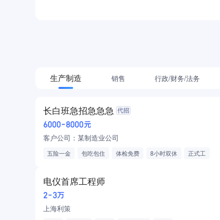
咨询/翻译/法律
生活服务
餐饮
生产制造
销售
行政/财务/法务
管培生/非企业从业者
长白班急招急急急
6000-8000元
客户公司：某制造业公司
五险一金
包吃包住
体检免费
8小时双休
正式工
报销路费
电仪首席工程师
2-3万
上海利策