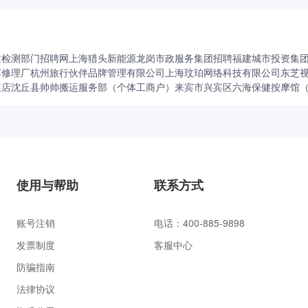
质检测部门招聘网
上海猎头新能源
龙岗市政服务集团招聘
福建城市投资集
车修理厂
杭州旅行伙伴品牌管理有限公司
上海玟珀网络科技有限公司
东芝
装店
沈丘县帅帅搬运服务部（个体工商户）
来宾市兴宾区六海保健按摩馆
使用与帮助
联系方式
账号注销
电话：400-885-9898
发票制度
客服中心
防骗指南
法律协议