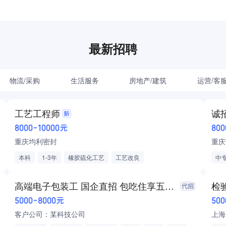
最新招聘
物流/采购
生活服务
房地产/建筑
运营/客
工艺工程师
诚招
8000-10000元
800
重庆均利密封
重庆
本科
1-3年
橡胶硫化工艺
工艺改良
中专
新能源/燃油车零部件
新
包
高端电子包装工 国企直招 包吃住享五险一金
检
5000-8000元
500
客户公司：某科技公司
上海