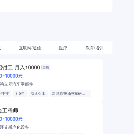
服
互联网/通信
医疗
教育/培训
钳工 月入10000
0-10000元
鸿立昇汽车零部件
/中技
3-5年
钣金钳工
新能源/燃油整车研发制造
能源/燃油车零部件
餐补
带薪年假
节日福利
吃包住
验工程师
0-10000元
拜艾斯净化设备