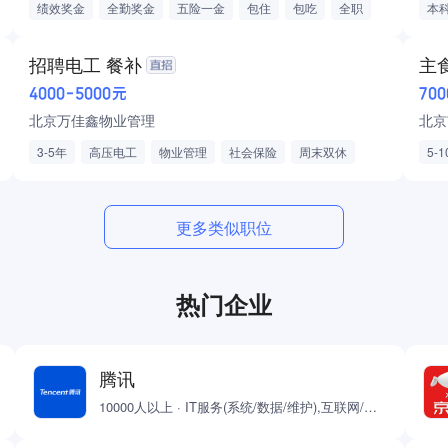
绩效奖金
全勤奖金
五险一金
包住
包吃
全职
本
包装工
包吃住
加班费
夜班补贴
社保
公积金
检测
商业保险
夜班补助
年底双薪
全勤奖
工龄奖
招聘电工 餐补
主
包早餐
有房补
提供低价住宿
4000-5000元
70
北京万佳鑫物业管理
北京
3-5年
高压电工
物业管理
社会保险
周末双休
5-
餐补
更多类似职位
热门企业
腾讯
10000人以上 · IT服务(系统/数据/维护),互联网/电子商务,网络游戏