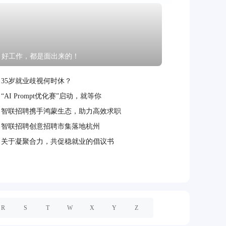
好工作，都是面出来的！
35岁就业歧视何时休？
“AI Prompt优化赛”启动，就等你
智联招聘携手鸿蒙生态，助力高效求职
智联招聘创意招聘市集落地杭州
关于凝聚合力，共促稳就业的倡议书
R
S
T
W
X
Y
Z