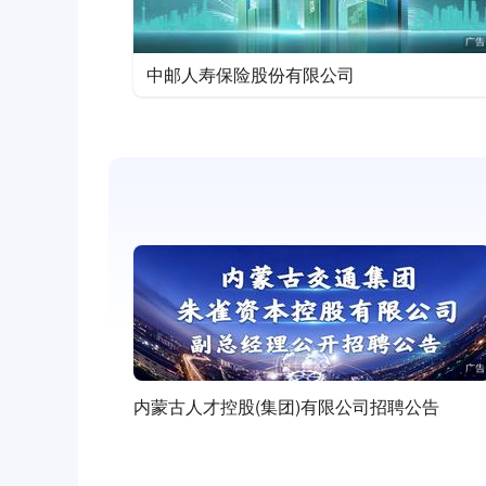
物流/仓储/司机
中邮人寿保险股份有限公司
汽车
普工/技工
生产制造
能源/环保
农/林/牧/渔
医疗健康
内蒙古人才控股(集团)有限公司招聘公告
教育培训
直播/影视/传媒