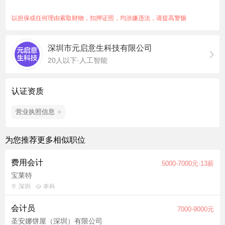
整理财务档案 5. 配合完成高新企业申报、研发项目备案、审计对
接、专项财务资料整理工作 6. 完成上级安排的其他财务相关工作
以担保或任何理由索取财物，扣押证照，均涉嫌违法，请提高警惕
任职要求 本科及以上学历，财务、会计、财经相关专业 本科毕业
满 2 年及以上财务工作经验，实操经验扎实 精通中小企业全盘账
深圳市元启意生科技有限公司
务独立做账全流程，熟练使用财务软件 必备：拥有高新技术企业
20人以下·人工智能
账务核算实操经验，熟悉研发费用归集、高新财务规范 熟悉国家
财税政策、最新会计准则，熟练个税、增值税、企业所得税申报
细心严谨、责任心强，具备良好职业操守，能适配互联网 AI 行业
认证资质
财务节奏
营业执照信息
为您推荐更多相似职位
费用会计
5000-7000元·13薪
宝莱特
深圳
本科
会计员
7000-9000元
圣安娜饼屋（深圳）有限公司