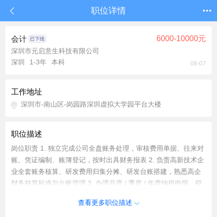
职位详情
6000-10000元
会计
深圳市元启意生科技有限公司
深圳
1-3年
本科
08-07
工作地址
深圳市-南山区-岗园路深圳虚拟大学园平台大楼
职位描述
岗位职责 1. 独立完成公司全盘账务处理，审核费用单据、往来对
账、凭证编制、账簿登记，按时出具财务报表 2. 负责高新技术企
业全套账务核算、研发费用归集分摊、研发台账搭建，熟悉高企
财务核算标准与台账管理 3. 办理月度 / 季度 / 年度纳税申报、税
务筹划、发票管理，把控税务风险，完成工商、税务、统计等外
查看更多职位描述
勤事项 4.负责成本核算、费用管控、资金核对、工资核算发放，