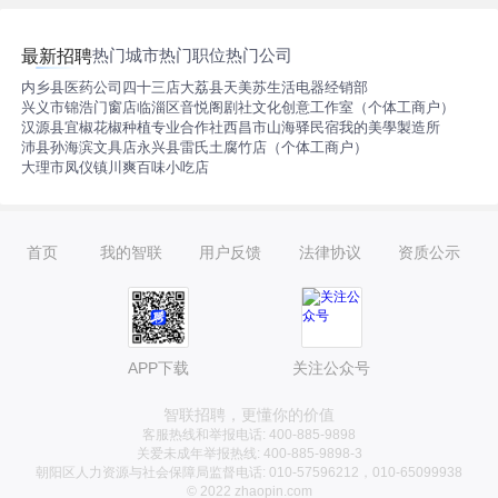
热门城市
热门职位
热门公司
最新招聘
内乡县医药公司四十三店
大荔县天美苏生活电器经销部
兴义市锦浩门窗店
临淄区音悦阁剧社文化创意工作室（个体工商户）
汉源县宜椒花椒种植专业合作社
西昌市山海驿民宿
我的美學製造所
沛县孙海滨文具店
永兴县雷氏土腐竹店（个体工商户）
大理市凤仪镇川爽百味小吃店
首页
我的智联
用户反馈
法律协议
资质公示
APP下载
关注公众号
智联招聘，更懂你的价值
客服热线和举报电话: 400-885-9898
关爱未成年举报热线: 400-885-9898-3
朝阳区人力资源与社会保障局监督电话: 010-57596212，010-65099938
© 2022 zhaopin.com