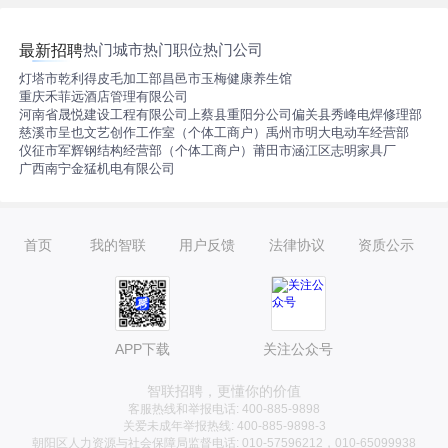
热门城市
热门职位
热门公司
最新招聘
灯塔市乾利得皮毛加工部
昌邑市玉梅健康养生馆
重庆禾菲远酒店管理有限公司
河南省晟悦建设工程有限公司上蔡县重阳分公司
偏关县秀峰电焊修理部
慈溪市呈也文艺创作工作室（个体工商户）
禹州市明大电动车经营部
仪征市军辉钢结构经营部（个体工商户）
莆田市涵江区志明家具厂
广西南宁金猛机电有限公司
首页
我的智联
用户反馈
法律协议
资质公示
APP下载
关注公众号
智联招聘，更懂你的价值
客服热线和举报电话: 400-885-9898
关爱未成年举报热线: 400-885-9898-3
朝阳区人力资源与社会保障局监督电话: 010-57596212，010-65099938