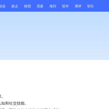
副业
政企
校招
高薪
海归
驻外
测评
职Q
康。
认知和社交技能。