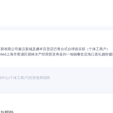
贸易有限公司
秦汉新城及娜本百货店
巴青台式台球俱乐部（个体工商户）
ited
上海市青浦区朋林水产经营部
灵寿县刘一地锅餐饮店
海口喜礼婚纱摄
中心(个体工商户)托管老师招聘
与帮助