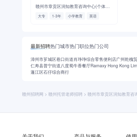
赣州市章贡区润知教育咨询中心(个体工商户)
大专
1-3年
小学教育
英语
语文
数学
线下授课
最新招聘
热门城市
热门职位
热门公司
漳州市芗城区巷口街道肖琤琤综合零售便利店
广州乾槐
仁寿县普宁街道八度蜀牛香餐厅
Ramaxy Hong Kong Lim
蓬江区石仔综合商行
赣州招聘网
>
赣州托管老师招聘
>
赣州市章贡区润知教育咨询
关于我们
产品与服务
使用