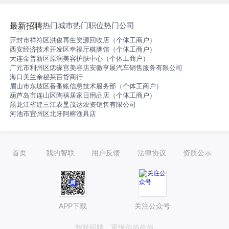
热门城市
热门职位
热门公司
最新招聘
开封市祥符区洪俊再生资源回收店（个体工商户）
西安经济技术开发区幸福厅棋牌馆（个体工商户）
大连金普新区原润美容护肤中心（个体工商户）
广元市利州区痣缘宫美容店
安徽亨展汽车销售服务有限公司
海口美兰余秘莱百货商行
眉山市东坡区番番账信息技术服务部（个体工商户）
葫芦岛市连山区陶禧居家日用品店（个体工商户）
黑龙江省建三江农垦茂达农资销售有限公司
河池市宜州区北牙阿榕渔具店
首页
我的智联
用户反馈
法律协议
资质公示
APP下载
关注公众号
智联招聘，更懂你的价值