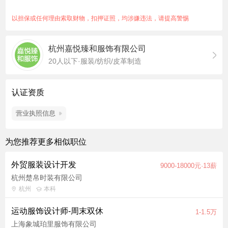
4. 对市场趋势有敏锐的洞察力； 5. 良好的沟通能力和团队协作精
神； 6.品牌公司工作经历。
以担保或任何理由索取财物，扣押证照，均涉嫌违法，请提高警惕
杭州嘉悦臻和服饰有限公司
20人以下·服装/纺织/皮革制造
认证资质
营业执照信息
为您推荐更多相似职位
外贸服装设计开发
9000-18000元·13薪
杭州楚帛时装有限公司
杭州
本科
运动服饰设计师-周末双休
1-1.5万
上海象城珀里服饰有限公司