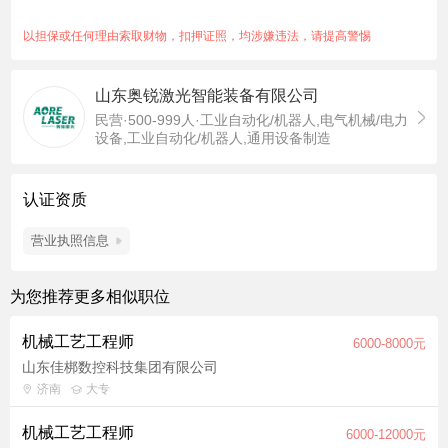
的APQP文件的确定，PBOM物料，工装设计，匹配节拍要求，
标准化管理及维护装配通用规范的内容更新，产品生产工时 ；
以担保或任何理由索取财物，扣押证照，均涉嫌违法，请提高警惕
5、负责参与精益改善项目的方案设计、实施跟进、协调、控制及
改善结果达成； 6、负责对新产品的工艺性审查，提出设计优化
山东奥锐激光智能装备有限公司
建议，跟进样机装配，小批试产,及时解决生产现场工艺问题；
民营·500-999人·工业自动化/机器人,电气机械/电力
7、负责监督生产过程工艺精益改善达成，完成上级领导交办的其
设备,工业自动化/机器人,通用设备制造
他事项。
任职要求：
1、本科及以上学历，机械设计、机械制造、机电一体化等相关专
认证资质
业，1年及以上机械装配工艺相关工作经验。
营业执照信息
2、熟练掌握机械装配工艺原理、流程及规范，能独立完成装配工
艺方案设计和技术文件编制，熟练熟悉产品BOM结构，能结合
BOM开展工艺梳理与优化工作。 3、熟练操作SolidWorks、
为您推荐更多相似职位
AutoCAD等CAD设计软件，能熟练绘制装配图纸、工艺图纸，具
备较强的图纸解读、绘制能力及BOM关联操作能力。 4、优先录
机械工艺工程师
6000-8000元
用激光切割机行业从业经验者，熟悉激光切割机相关产品结构、
山东佳梆数控科技集团有限公司
装配工艺及对应BOM管理流程者，将予以重点考虑并优先安排面
济南
大专
试。 5、具备较强的问题分析和解决能力，工作严谨细致、责任
机械工艺工程师
心强，具备良好的沟通协调能力和团队协作精神。
6000-12000元