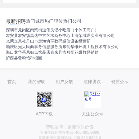
热门城市
热门职位
热门公司
最新招聘
深圳市龙岗区南湾街道伟良记小吃店（个体工商户）
农安县农安镇昌达中古艺术商务中心
上海荣域璟实业有限公司
光萊企業社
舟山市定海协亨数码通信设备经营部
顺庆区光大民商事务信息服务所
东莞华维环境工程技术有限公司
海口龙华茶凰御点饮品店
泰来县吉顺烟花爆竹经销处
泸西县曾粉艳种植园
首页
我的智联
用户反馈
法律协议
资质公示
APP下载
关注公众号
智联招聘，更懂你的价值
客服热线和举报电话: 400-885-9898
关爱未成年举报热线: 400-885-9898-3