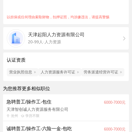
在这个若大的城市找工作，非常辛苦！不要迷茫千挑万选啦！！
综合工资：7000元，待遇好，包吃住！！！！！ 【工作介绍】
工作轻松不累。都是轻松岗位，学历不限，男女不限，经验不
以担保或任何理由索取财物，扣押证照，均涉嫌违法，请提高警惕
限。工作时间：每天正常班8小时，超过8小时算加班（加班均有
加班费），按照国家法定规律，1.5倍、2倍、3倍发放。 3、工作
天津起阳人力资源有限公司
环境：坐岗占80%，少有站岗，车间恒温，无噪音，无污染。
20-99人·人力资源
4、工作内容：组装电子产品。
认证资质
营业执照信息
人力资源服务许可证
劳务派遣经营许可证
为您推荐更多相似职位
急聘普工/操作工-包住
6000-7000元
天津智创诚人力资源服务有限公司
沧州
学历不限
诚聘普工/操作工-六险一金-包吃
6000-7000元