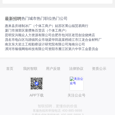
热门城市
热门职位
热门公司
最新招聘
惠来县庆雄制冰厂（个体工商户）
姑苏区菁山福贸易商行
厦门市湖里区塞攒角百货店（个体工商户）
昆明安兴顺众人力资源有限公司
合肥市包河区老范创业烧烤店
茂名市电白区马踏镇民众市场梁华田蔬菜档
靖江市江龙合金材料厂
南京东大岩土工程勘察设计研究院有限公司海南分公司
漯河市臻领网络科技有限公司
资阳市雁江区第六中学工会委员会
首页
我的智联
用户反馈
法律协议
资质公示
APP下载
关注公众号
智联招聘，更懂你的价值
客服热线和举报电话: 400-885-9898
关爱未成年举报热线: 400-885-9898-3