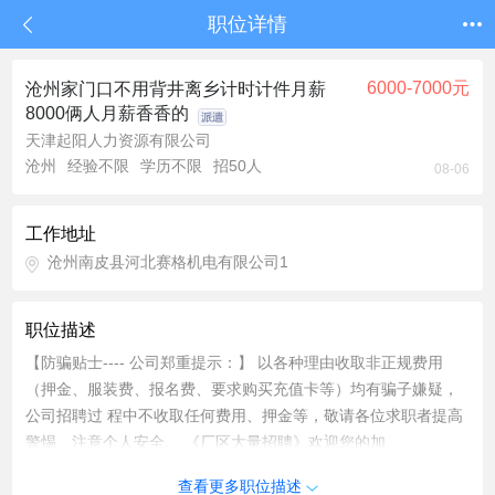
职位详情
6000-7000元
沧州家门口不用背井离乡计时计件月薪
8000俩人月薪香香的
天津起阳人力资源有限公司
沧州
经验不限
学历不限
招50人
08-06
工作地址
沧州南皮县河北赛格机电有限公司1
职位描述
【防骗贴士---- 公司郑重提示：】 以各种理由收取非正规费用
（押金、服装费、报名费、要求购买充值卡等）均有骗子嫌疑，
公司招聘过 程中不收取任何费用、押金等，敬请各位求职者提高
警惕、注意个人安全。 《厂区大量招聘》欢迎您的加
入！！！！！！ 五一即将来临，你是否还在为找工作四处奔波？
查看更多职位描述