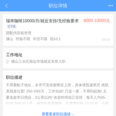
职位详情
8000-10000元
瑞幸咖啡10000/月/就近安排/无经验要求
团配供应链管理
佛山
经验不限
学历不限
招10人
08-09
工作地址
佛山三水区南边市场就近安排入职
职位描述
不用看帖子地址，全市可安排家附近上班，具体请投递简历 或联
系我发位置! 250-330/天，工作自由! 只送一家，不用到处跑! 主
要送超市日用品，3公里以内! 休息时间自己安排，每天人均45-
60单 轻松好上手，难度低有师傅带，不需要经验 18-50岁，会骑
电动车会看导航，没有案底就行 提供车住就近安排
查看更多职位描述