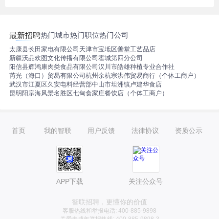
热门城市
热门职位
热门公司
最新招聘
太康县长田家电有限公司
天津市宝坻区善堂工艺品店
新疆沃品欢图文化传播有限公司霍城第四分公司
阳信县辉鸿康肉类食品有限公司
汉川市皓雄种植专业合作社
芮光（海口）贸易有限公司
杭州余杭宗洪伟贸易商行（个体工商户）
武汉市江夏区久安电料经营部
中山市坦洲镇卢建华食店
昆明阳宗海风景名胜区七甸食家庄餐饮店（个体工商户）
首页
我的智联
用户反馈
法律协议
资质公示
APP下载
关注公众号
智联招聘，更懂你的价值
客服热线和举报电话: 400-885-9898
关爱未成年举报热线: 400-885-9898-3