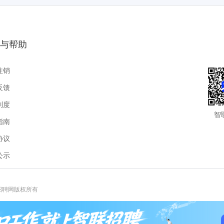
与帮助
注销
反馈
制度
智
指南
协议
公示
联招聘网版权所有
报热线:400-885-9898-3