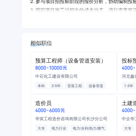
2. 参与项目招投标阶段的报价分析，协助编制
3. 跟踪项目施工过程中的成本动态，进行变更
4. 配合工程部门完成竣工结算，对比预算与实
任职要求
1. 大专及以上学历，工程造价、建筑工程等相
相似职位
2. 具备3年以上安装工程预算经验，有半导体、
3. 精通工程定额、清单计价规范，熟练使用广联
预算工程师（设备管道安装）
4. 能独立解读施工图纸，掌握工程量计算规则
8000-10000元
4000
中石化工建设有限公司
河北鑫
本科
3-5年
安装工程
设备管道
1-3年
工程施工
石油/石化
化工
园林/
造价员
土建
4000-6000元
4000
华寅工程造价咨询有限公司长沙分公司
中企华
大专
电力行业
电力/水利/热力/燃气
大专