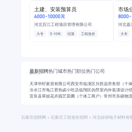
预算编
土建、安装预算员
市场
房地产
6000-10000元
8000
河北百江工程项目管理有限公司
河北嘉
大专
5-10年
结算
工程造价
大专
一级注册造价师
咨询服务
缴纳五险
节日福利
周末双休
最新招聘
热门城市
热门职位
热门公司
高额提
天津华轩家居有限公司
西安市临潼区兴胜远劳务部（个
员工体
冷水江市龟江君热卤小吃店
临翔区勿昂室内外装潢设计
团建旅
宜良县翠姐花卉园艺苗圃（个体工商户）
常州市东硕物
石家庄招聘网
>
石家庄工程造价招聘
>
河北硅研电子材料有