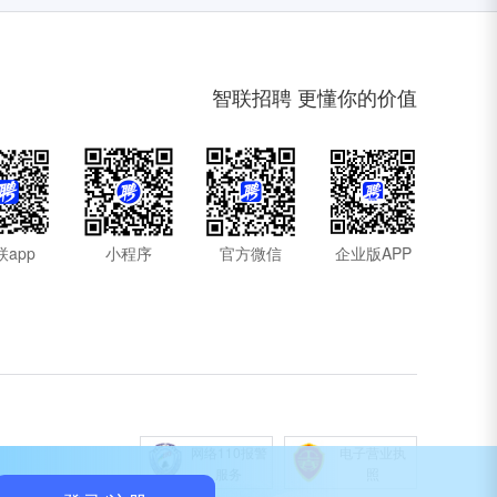
智联招聘 更懂你的价值
联app
小程序
官方微信
企业版APP
网络110报警
电子营业执
服务
照