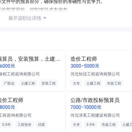
投标文件中的预算部分，确保报价的准确性与竞争力。
签证的预算审核，控制项目成本偏差。
展开该职位详情
际成本差异，输出成本分析报告。
关专业，持有造价工程师证书优先。
电子厂房等洁净工程预算经验者优先。
达、斯维尔等预算软件。
投标预算员，安装预算，土建预算
造价工程师
，具备较强的成本分析与风险预判能力。
-6000元
3000-5000元
保程工程咨询有限公司
河北恒信工程咨询有限公司
广联达
土建工程
安装工程
大专
土建工程
市政工程
景观工程
节假日正常休息
造价工程师
公路/市政投标预算员
-8000元
7000-10000元
工程咨询有限公司
河北泽美工程建设有限公司
3-5年
工程造价
结算
大专
3-5年
市政工程
土建