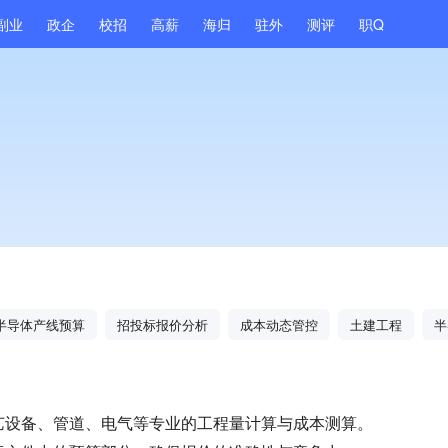
副业
政企
校招
高薪
海归
驻外
测评
职Q
半导体产线预算
招投标报价分析
成本动态管控
土建工程
半
工艺设备、管道、电气等专业的工程量计算与成本测算。