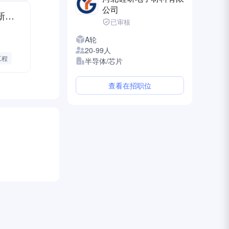
公司
商务结算-内蒙 甘肃 山西 新疆 西藏 东北
已审核
A轮
20-99人
工程
半导体/芯片
查看在招职位