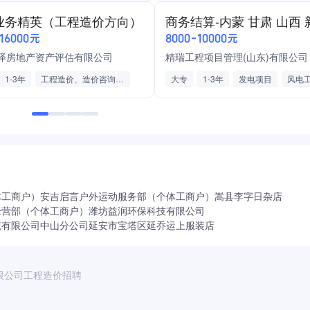
制
造价工程师
道路工程
工程施工
业务精英（工程造价方向）
开发经营
工程施工
-16000元
8000-10000元
泽房地产资产评估有限公司
精瑞工程项目管理(山东)有限公司
1-3年
工程造价、造价咨询、工程预结算
大专
1-3年
发电项目
风电
工程量清单、造价工程师
光伏工程
预算员证书
客户开发、商务谈判、客户资源
一级注册造价师
二级注册造价师
市场业务专员、销售代表、客户经理
电力/水利/热力/燃气
工程施工
业务拓展、工程造价市场、造价咨询
咨询服务
弹性工作
包吃包住
成
五险双休
绩效奖金
体工商户）
检
带薪年假
安吉启言户外运动服务部（个体工商户）
节日福利
嵩县李字日杂店
经营部（个体工商户）
潍坊益润环保科技有限公司
游
流有限公司中山分公司
延安市宝塔区延乔运上服装店
限公司工程造价招聘