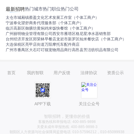
热门城市
热门职位
热门公司
最新招聘
太仓市城厢镇蔡盈文化艺术发展工作室（个体工商户）
宁波奉化望舒商务代理服务部（个体工商户）
临沂高新区御膳坊黄焖鸡米饭快餐馆（个体工商户）
广州丽明物业管理有限公司
西安市雁塔区格尼星净水器销售部
台州经济开发区郑荣林早餐店
龙岩市新罗区灿米餐饮店（个体工商户）
大连保税区亮甲店街道万阳摩托车配件商店
广州市番禺区大石叮叮猫宠物用品商行
高邑县芳洁纺织品有限公司
首页
我的智联
用户反馈
法律协议
资质公示
APP下载
关注公众号
智联招聘，更懂你的价值
客服热线和举报电话: 400-885-9898
关爱未成年举报热线: 400-885-9898-3
朝阳区人力资源与社会保障局监督电话: 010-57596212，010-65099938