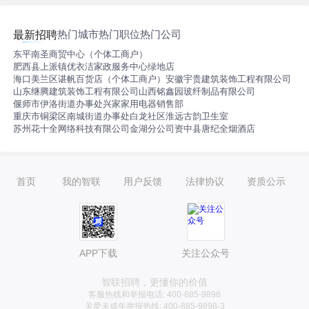
热门城市
热门职位
热门公司
最新招聘
东平南圣商贸中心（个体工商户）
肥西县上派镇优衣洁家政服务中心绿地店
海口美兰区谌帆百货店（个体工商户）
安徽宇贵建筑装饰工程有限公司
山东继腾建筑装饰工程有限公司
山西铭鑫园玻纤制品有限公司
偃师市伊洛街道办事处兴家家用电器销售部
重庆市铜梁区南城街道办事处白龙社区淮远古韵卫生室
苏州花十全网络科技有限公司金湖分公司
资中县唐纪全烟酒店
首页
我的智联
用户反馈
法律协议
资质公示
APP下载
关注公众号
智联招聘，更懂你的价值
客服热线和举报电话: 400-885-9898
关爱未成年举报热线: 400-885-9898-3