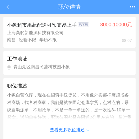
职位详情
8000-10000元
小象超市果蔬配送可预支易上手
上海奕豹新能源科技有限公司
南昌
经验不限
学历不限
08-07
工作地址
青山湖区南昌民营科技园小象
职位描述
小象自营仓库，现在在招骑手送货员，不用像外卖那样麻烦找各
种商场，找各种商家，我们是就在固定仓库拿货，点对点的，系
统自动派单，不用抢单，不是一单一单送的，是一次性3–10单一
起拿走送的单多好送，配送范围都是在附近2公里左右的，超时我
们也是不扣款的站点人均每个人每天能跑80到100多单 《入职要
查看更多职位描述
求》 1、会骑电瓶车 3、是否有身份证 4、会使用手机导航 5、无