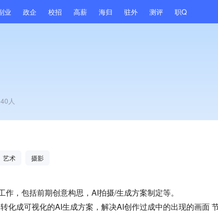
副业
政企
校招
高薪
海归
驻外
测评
职Q
40人
艺术
摄影
工作，包括前期创意构思，AI拍摄/生成方案制定等。
转化成可视化的AI生成方案，解决AI创作过成中的出现的画面 