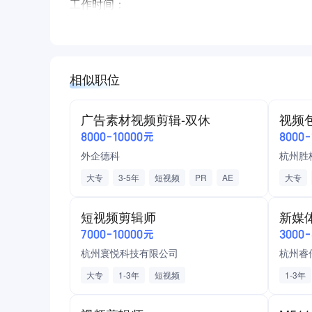
工作时间：
早10：00-晚7：00
双休，法定节假日正常休息
享受产假 婚假 丧假 等带薪假期，提供内部系统
相似职位
良好的工作分为，公平清晰的晋升渠道以及职业
薪资待遇：
广告素材视频剪辑-双休
视频
无责底薪+提成 月综合薪资5000-7000
8000-10000元
8000
购买五险一金
外企德科
杭州胜
岗位要求：
大专
3-5年
短视频
PR
AE
大专
大专及以上学历毕业状态，有一定的AI生成或者
剪映
AI工具
信息流广告
动画
短视频剪辑师
新媒
社保
7000-10000元
3000
年休假
杭州寰悦科技有限公司
杭州睿
下午茶
大专
1-3年
短视频
1-3年
产业互联网内容剪辑
视频数据复盘优化
达芬奇