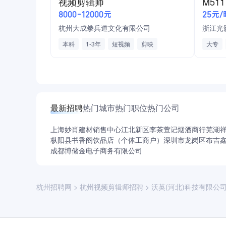
视频剪辑师
叙事结构设计
综艺
电影
8000-12000元
25元/
Final Cut
杭州大成拳兵道文化有限公司
浙江光
本科
1-3年
短视频
剪映
大专
最新招聘
热门城市
热门职位
热门公司
上海妙肖建材销售中心
江北新区李茶萱记烟酒商行
芜湖
枞阳县书香阁饮品店（个体工商户）
深圳市龙岗区布吉
成都博储金电子商务有限公司
杭州招聘网
>
杭州视频剪辑师招聘
>
沃英(河北)科技有限公