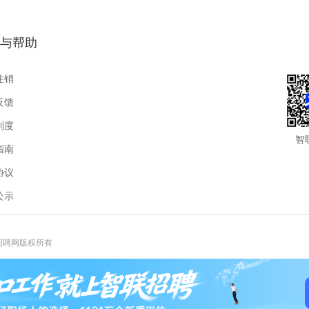
与帮助
注销
反馈
制度
智
指南
协议
公示
联招聘网版权所有
报热线:400-885-9898-3