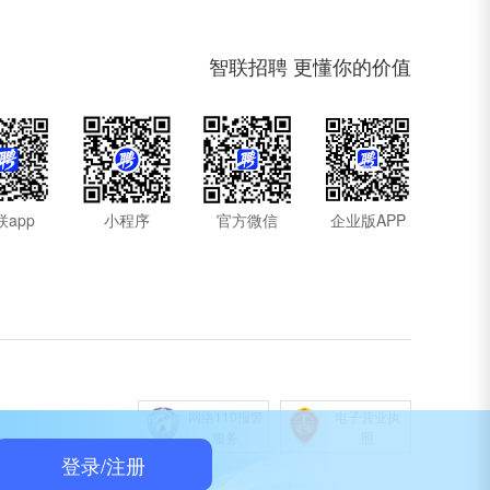
智联招聘 更懂你的价值
联app
小程序
官方微信
企业版APP
网络110报警
电子营业执
服务
照
登录/注册