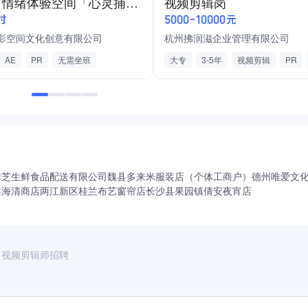
M511 情绪体验空间「心灵捕手」拍摄剪辑师
视频剪辑岗
时
5000-10000元
影空间文化创意有限公司
杭州拂润滋企业管理有限公司
AE
PR
无需坐班
大专
3-5年
视频剪辑
PR
剪映
短视频
宣传片
祥芝生鲜食品配送有限公司
魏县多来米服装店（个体工商户）
德州唯爱文
鑫海清商店
两江新区桂兰布艺窗帘店
长沙县果园镇倩安夜宵店
司视频剪辑师招聘