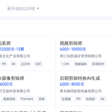
展开该职位详情
的培训和学西机会
发展规划
包装师
视频剪辑师
-12000元·13薪
6000-10000元
格文化产业有限公司
浙江东凯项目管理有限公司
PR
AE
达芬奇
综艺
1-3年
视频编辑
影视制作
视频剪辑基础，如集梦等
双休制
完善的薪酬
调薪
后期编辑
PS
剪映
摄影
体摄像剪辑师
后期剪辑特效AI生成
公积金缴纳
休假福利
PR
短视频
五险一金
绩效
-6000元
6000-8000元
病假
婚假
法定假
餐补
通讯补助
节日福利
仔互娱科技有限公司
青岛物语影甜传媒有限公司
生日会
晋升机制
高温补贴
视频剪辑
Premiere
剪映
短视频
PR
电视剧
AE
PS
短视频
AI影视后期制作