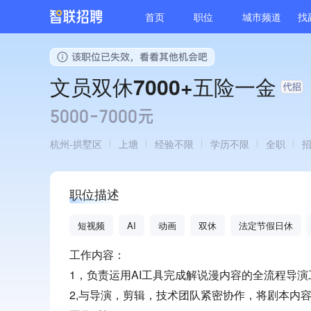
首页
职位
城市频道
找
文员双休7000+五险一金
5000-7000元
杭州
拱墅区
上塘
经验不限
学历不限
全职
招
职位描述
短视频
AI
动画
双休
法定节假日休
工作内容：
1，负责运用AI工具完成解说漫内容的全流程导演
2,与导演，剪辑，技术团队紧密协作，将剧本内容