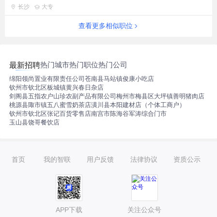
长沙
大专
查看更多相似职位
热门城市
热门职位
热门公司
最新招聘
绵阳领尚置业有限责任公司
苍南县马站镇俊康小吃店
钦州市钦北区板城镇黄兴春日杂店
剑阁县五指农户山珍农副产品有限公司
梅州市梅县区大坪镇善明猪肉店
桃源县陬市镇五八蜜雪奶茶店
潢川县本阳建材店（个体工商户）
钦州市钦北区张记百货零售店
南宫市陈海谷军涛综合门市
玉山县饶哥餐饮店
首页
我的智联
用户反馈
法律协议
资质公示
APP下载
关注公众号