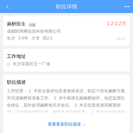
职位详情
1.2-2.2万
麻醉医生
成都医聘网信息科技有限公司
长沙
3-5年
大专
招2人
08-07
工作地址
长沙芙蓉区五一广场
职位描述
工作职责： 1. 术前全面评估患者身体状况，制定个性化麻醉方案
并完成麻醉前准备工作。 2. 术中精准实施麻醉操作，动态监测生
命体征，及时处理麻醉相关并发症。 3. 术后负责患者苏醒期管
理，提供疼痛控制方案，保障患者平稳恢复。 4. 参与科室疑难病
例讨论，优化麻醉流程与技术规范。 任职要求： 1. 临床医学相
查看更多职位描述
关专业，持有《医师资格证书》及《医师执业证书》。 2. 具备麻