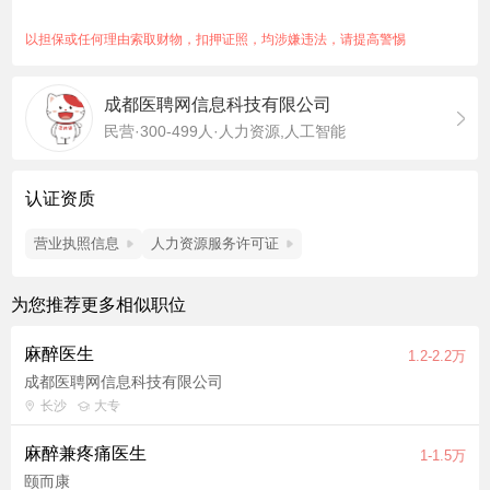
醉科临床工作经验，熟悉各类麻醉技术（全麻、椎管内麻醉、神
经阻滞等）的操作规范。 3. 掌握急救复苏技能，能独立应对术中
以担保或任何理由索取财物，扣押证照，均涉嫌违法，请提高警惕
突发状况。 4. 具备良好的沟通能力与团队协作精神，严格遵守医
疗核心制度。
成都医聘网信息科技有限公司
民营·300-499人·人力资源,人工智能
认证资质
营业执照信息
人力资源服务许可证
为您推荐更多相似职位
麻醉医生
1.2-2.2万
成都医聘网信息科技有限公司
长沙
大专
麻醉兼疼痛医生
1-1.5万
颐而康