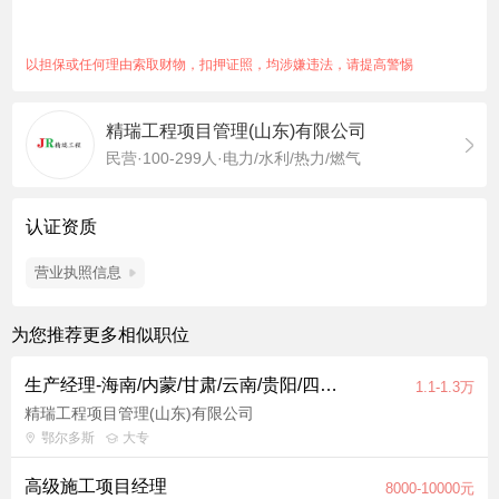
善项目管理体系，持续推动质量、安全、成本等方面的优化并提
高团队执行能力；
最好是接受全国，后期项目做完要接受调动。
以担保或任何理由索取财物，扣押证照，均涉嫌违法，请提高警惕
项目合同，介意者勿投！入职缴纳五险、包吃包住、来回路费报
销！
精瑞工程项目管理(山东)有限公司
民营·100-299人·电力/水利/热力/燃气
认证资质
营业执照信息
为您推荐更多相似职位
生产经理-海南/内蒙/甘肃/云南/贵阳/四川/宁夏/山东/河南/山西/河北
1.1-1.3万
精瑞工程项目管理(山东)有限公司
鄂尔多斯
大专
高级施工项目经理
8000-10000元