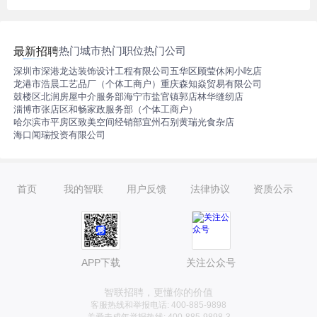
热门城市
热门职位
热门公司
最新招聘
深圳市深港龙达装饰设计工程有限公司
五华区顾莹休闲小吃店
龙港市浩晨工艺品厂（个体工商户）
重庆森知焱贸易有限公司
鼓楼区北润房屋中介服务部
海宁市盐官镇郭店林华缝纫店
淄博市张店区和畅家政服务部（个体工商户）
哈尔滨市平房区致美空间经销部
宜州石别黄瑞光食杂店
海口闻瑞投资有限公司
首页
我的智联
用户反馈
法律协议
资质公示
APP下载
关注公众号
智联招聘，更懂你的价值
客服热线和举报电话: 400-885-9898
关爱未成年举报热线: 400-885-9898-3