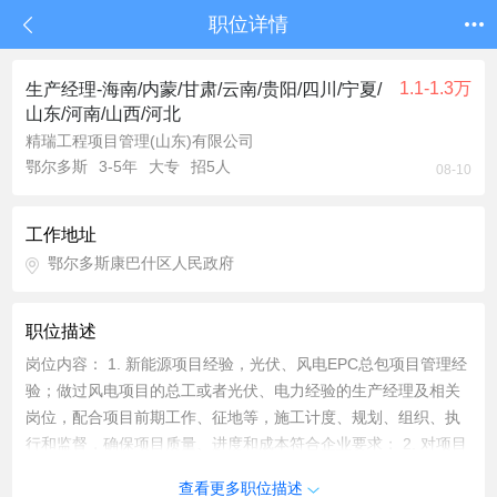
职位详情
1.1-1.3万
生产经理-海南/内蒙/甘肃/云南/贵阳/四川/宁夏/
山东/河南/山西/河北
精瑞工程项目管理(山东)有限公司
鄂尔多斯
3-5年
大专
招5人
08-10
工作地址
鄂尔多斯康巴什区人民政府
职位描述
岗位内容： 1. 新能源项目经验，光伏、风电EPC总包项目管理经
验；做过风电项目的总工或者光伏、电力经验的生产经理及相关
岗位，配合项目前期工作、征地等，施工计度、规划、组织、执
行和监督，确保项目质量、进度和成本符合企业要求； 2. 对项目
进行风险评估，提出相关的风险处置方案并进行监管； 3. 建立完
查看更多职位描述