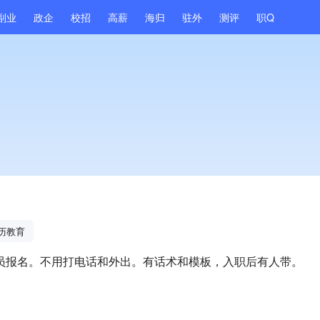
副业
政企
校招
高薪
海归
驻外
测评
职Q
历教育
员报名。不用打电话和外出。有话术和模板，入职后有人带。