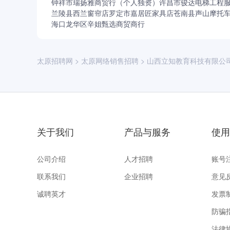
钟祥市瑞扬雅商贸行（个人独资）
许昌市骏达电梯工程
兰陵县西兰窗帘店
罗定市嘉居匠家具店
苍南县声山摩托
海口龙华区辛姐甄选商贸商行
太原招聘网
>
太原网络销售招聘
>
山西立知教育科技有限公
关于我们
产品与服务
使用
公司介绍
人才招聘
账号
联系我们
企业招聘
意见
诚聘英才
发票
防骗
法律