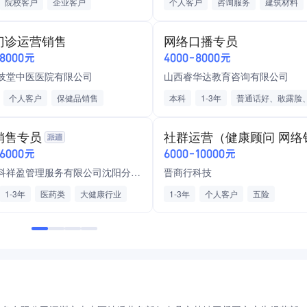
院校客户
企业客户
个人客户
咨询服务
建筑材料
训与资格考试
五险一金
不定时团建
晋升机制
提成
门诊运营销售
网络口播专员
助
绩效奖金
季度奖金
年终奖
全勤奖
-8000元
4000-8000元
绩效奖金
岐堂中医医院有限公司
山西睿华达教育咨询有限公司
个人客户
保健品销售
本科
1-3年
问
医院/诊所服务
具有粉丝基础、
咨询服务
销售专员
发/零售
医疗设备/器械/耗材
产业互联网平台
年终奖
交通补
-6000元
6000-10000元
餐补
深圳万科祥盈管理服务有限公司沈阳分公司
晋商行科技
1-3年
医药类
大健康行业
1-3年
个人客户
五险
医院/诊所服务
互联网医疗
联网平台