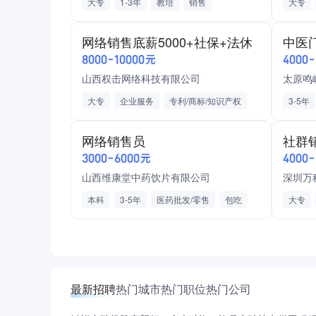
大专
1-3年
教培
销售
大专
线上教育
无责底薪
业绩提成
课外培
网络销售底薪5000+社保+法休
中医
带薪学习培训
福利活动
交通补
8000-10000元
4000
发展晋升空间
五险一金
绩效奖金
山西权击网络科技有限公司
太原鸣
带薪年假
加班补助
弹性工作
多次晋升机会
大专
企业服务
鼓励内部创新
专利/商标/知识产权
3-5年
转岗/轮岗机会
咨询服务
社保
法休
课程顾
网络销售员
社群
法定假日休息
入职签订劳动合同
医药批
3000-6000元
4000
缴纳五险
不加班
年终奖
山西维康堂中药饮片有限公司
推荐新人奖
本科
3-5年
医药批发/零售
包吃
大专
交通补助
不加班
食品类
产业互
最新招聘
热门城市
热门职位
热门公司