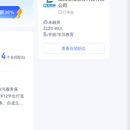
公司
已审核
未融资
20-99人
学校/学历教育
查看在招职位
4
个在招职位
发与服务落
K12学生打造
务。自成立以
科技支持。公