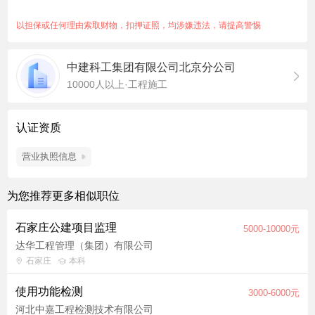
工程等相关专业，持有质量员岗位证书优先。 2. 熟悉建筑工程施
工工艺及质量验收标准（如GB50300系列），具备2年以上施工
以担保或任何理由索取财物，扣押证照，均涉嫌违法，请提高警惕
现场质量管理经验。 3. 具备较强的责任心与原则性，能独立开展
质量检查、验收及问题整改工作。 4. 熟练使用CAD、工程资料管
中建科工集团有限公司北京分公司
理软件，具备良好的沟通协调能力与书面报告能力。
10000人以上·工程施工
认证资质
营业执照信息
为您推荐更多相似职位
石家庄公建项目监理
5000-10000元
达华工程管理（集团）有限公司
石家庄
本科
使用功能检测
3000-6000元
河北中嘉工程检测技术有限公司