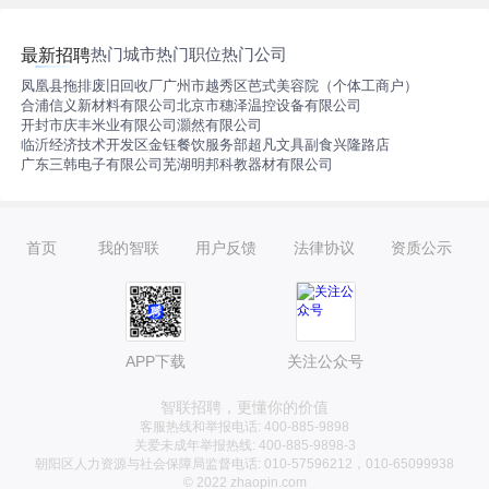
热门城市
热门职位
热门公司
最新招聘
凤凰县拖排废旧回收厂
广州市越秀区芭式美容院（个体工商户）
合浦信义新材料有限公司
北京市穗泽温控设备有限公司
开封市庆丰米业有限公司
灝然有限公司
临沂经济技术开发区金钰餐饮服务部
超凡文具副食兴隆路店
广东三韩电子有限公司
芜湖明邦科教器材有限公司
首页
我的智联
用户反馈
法律协议
资质公示
APP下载
关注公众号
智联招聘，更懂你的价值
客服热线和举报电话: 400-885-9898
关爱未成年举报热线: 400-885-9898-3
朝阳区人力资源与社会保障局监督电话: 010-57596212，010-65099938
© 2022 zhaopin.com