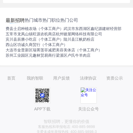
热门城市
热门职位
热门公司
最新招聘
费县士启种植农场（个体工商户）
武汉市东西湖区鑫纪源建材经营部
五常市龙凤山镇旺源农机商店
杭州镀屋网络科技有限公司
宾川县辰塍小吃店（个体工商户）
陆川县江帆奶粉店
西山区功诚久商贸行（个体工商户）
大连市金普新区瑞菁莲菲减肥美容美体店（个体工商户）
苏州工业园区元趣林贸易商行
梁溪区卢氏牛羊肉店
首页
我的智联
用户反馈
法律协议
资质公示
APP下载
关注公众号
智联招聘，更懂你的价值
客服热线和举报电话: 400-885-9898
关爱未成年举报热线: 400-885-9898-3