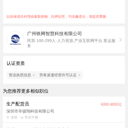
来可以全额报销车费！ 【条件要求】：自己选择工期，15天起，
能长期更好！不压工资，人走账清！！！ 【注意事项】：当天安
排宿舍，当天安排入职。
以担保或任何理由索取财物，扣押证照，均涉嫌违法，请提高警惕
广州铁网智慧科技有限公司
民营·100-299人·人力资源,产业互联网平台,客运服
务
认证资质
营业执照信息
劳务派遣经营许可认证
为您推荐更多相似职位
生产配货员
6000-9000元
深圳市辛骏翔科技有限公司
深圳
学历不限