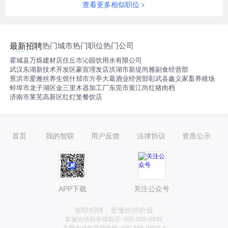
查看更多相似职位
热门城市
热门职位
热门公司
最新招聘
霍城县万烁建材店
任丘市沁园饮用水有限公司
武汉东湖新技术开发区豪宣理发店
洪湖市新堤尚雅副食经营部
景洪市爱雅丝养生馆
什邡市方亭大葛酒业经营部
彰武县鑫义家畜养殖场
蚌埠市龙子湖区金三里木器加工厂
东莞市黄江尚红猪肉档
济南市莱芜高新区红灯笼餐饮店
首页
我的智联
用户反馈
法律协议
资质公示
APP下载
关注公众号
智联招聘，更懂你的价值
客服热线和举报电话: 400-885-9898
关爱未成年举报热线: 400-885-9898-3