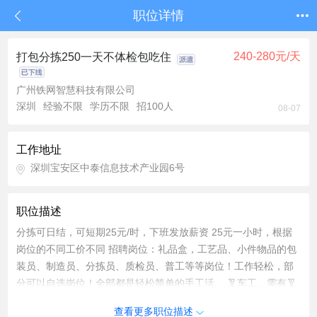
职位详情
240-280元/天
打包分拣250一天不体检包吃住
广州铁网智慧科技有限公司
深圳
经验不限
学历不限
招100人
08-07
工作地址
深圳宝安区中泰信息技术产业园6号
职位描述
分拣可日结，可短期25元/时，下班发放薪资 25元一小时，根据
岗位的不同工价不同 招聘岗位：礼品盒，工艺品、小件物品的包
装员、制造员、分拣员、质检员、普工等等岗位！工作轻松，部
分可以自选岗位！全部都是轻松简单的手工活。 叉车工，需有叉
车证，当天安排 【上班时间】：白班/夜班自由选择分配，员工过
查看更多职位描述